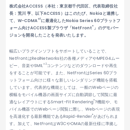
株式会社ACCESS（本社：東京都千代田区、代表取締役社
長：荒川 亨、以下ACCESS）はこのたび、Nokiaと連携し
※1
て、W-CDMA
に最適化したNokia Series 60プラットフ
®
ォーム向けACCESS製ブラウザ「NetFront
」のデモバー
ジョンを開発したことを発表いたします。
幅広いプラグインソフトをサポートしていることで、
NetFrontはRealNetworks社の各種メディアやMPEG4ムー
※2
ビー、音楽やSMIL
コンテンツなどのダウンロードや再生
をすることが可能です。また、NetFrontはSeries 60プラ
ットフォーム向けに様々な新しいレンダリング機能を搭載
しています。代表的な機能としては、一般のWebページの
横幅をモバイル機器の画面サイズに自動調節して閲覧に最
®
適なレイアウトにするSmart-Fit Rendering
?機能や、モ
バイル機器でのWebページ閲覧に際し、Webページの表現
®
を高速化する最新機能であるRapid-Render
があげられま
す。加えて、NetFrontはW3CやOMAの最新仕様に準拠し