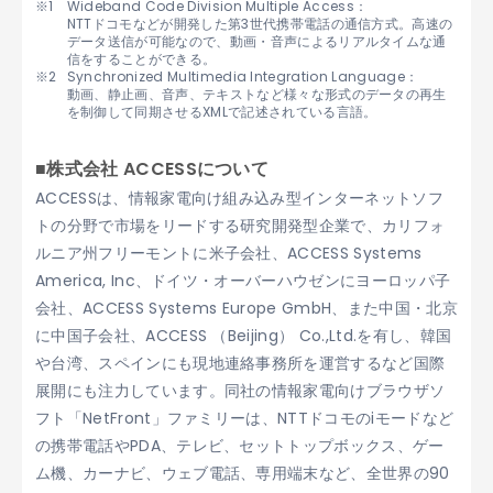
Wideband Code Division Multiple Access：
NTTドコモなどが開発した第3世代携帯電話の通信方式。高速の
データ送信が可能なので、動画・音声によるリアルタイムな通
信をすることができる。
Synchronized Multimedia Integration Language：
動画、静止画、音声、テキストなど様々な形式のデータの再生
を制御して同期させるXMLで記述されている言語。
■株式会社 ACCESSについて
ACCESSは、情報家電向け組み込み型インターネットソフ
トの分野で市場をリードする研究開発型企業で、カリフォ
ルニア州フリーモントに米子会社、ACCESS Systems
America, Inc、ドイツ・オーバーハウゼンにヨーロッパ子
会社、ACCESS Systems Europe GmbH、また中国・北京
に中国子会社、ACCESS （Beijing） Co.,Ltd.を有し、韓国
や台湾、スペインにも現地連絡事務所を運営するなど国際
展開にも注力しています。同社の情報家電向けブラウザソ
フト「NetFront」ファミリーは、NTTドコモのiモードなど
の携帯電話やPDA、テレビ、セットトップボックス、ゲー
ム機、カーナビ、ウェブ電話、専用端末など、全世界の90