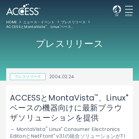
EN
MENU
HOME
ニュース・イベント
プレスリリース
ACCESSとMontaVista
、Linux
ベースの機器向けに最新ブラウザソリューションを提供
™
®
プレスリリース
2004.02.24
プレスリリース
™
®
ACCESSとMontaVista
、Linux
ベースの機器向けに最新ブラウ
ザソリューションを提供
～ MontaVista
Linux
Consumer Electronics
™
®
EditonとNetFtont
v3.1の統合ソリューションがTI
®