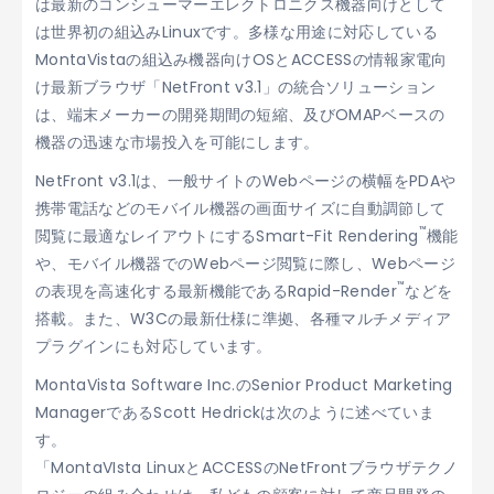
は最新のコンシューマーエレクトロニクス機器向けとして
は世界初の組込みLinuxです。多様な用途に対応している
MontaVistaの組込み機器向けOSとACCESSの情報家電向
け最新ブラウザ「NetFront v3.1」の統合ソリューション
は、端末メーカーの開発期間の短縮、及びOMAPベースの
機器の迅速な市場投入を可能にします。
NetFront v3.1は、一般サイトのWebページの横幅をPDAや
携帯電話などのモバイル機器の画面サイズに自動調節して
™
閲覧に最適なレイアウトにするSmart-Fit Rendering
機能
や、モバイル機器でのWebページ閲覧に際し、Webページ
™
の表現を高速化する最新機能であるRapid-Render
などを
搭載。また、W3Cの最新仕様に準拠、各種マルチメディア
プラグインにも対応しています。
MontaVista Software Inc.のSenior Product Marketing
ManagerであるScott Hedrickは次のように述べていま
す。
「MontaVIsta LinuxとACCESSのNetFrontブラウザテクノ