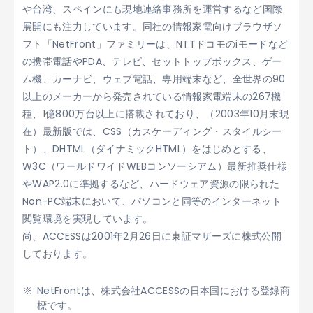
や台湾、スペインにも現地連絡事務所を運営するなど国際
展開にも注力しています。同社の情報家電向けブラウザソ
フト「NetFront」ファミリーは、NTTドコモのiモードなど
の携帯電話やPDA、テレビ、セットトップボックス、ゲー
ム機、カーナビ、ウェブ電話、専用端末など、全世界の90
以上のメーカーから発売されている情報家電端末の267機
種、1億800万台以上に搭載されており、（2003年10月末現
在）最新版では、CSS（カスケーディング・スタイルシー
ト）、DHTML（ダイナミックHTML）をはじめとする、
W3C（ワールドワイドWEBコンソーシアム）最新推奨仕様
やWAP2.0に準拠するなど、ハードウェア資源の限られた
Non-PC端末において、パソコンと同等のインターネット
閲覧環境を実現しています。
尚、ACCESSは2001年2月26日に東証マザーズに株式公開
しております。
NetFrontは、株式会社ACCESSの日本国における登録商
標です。