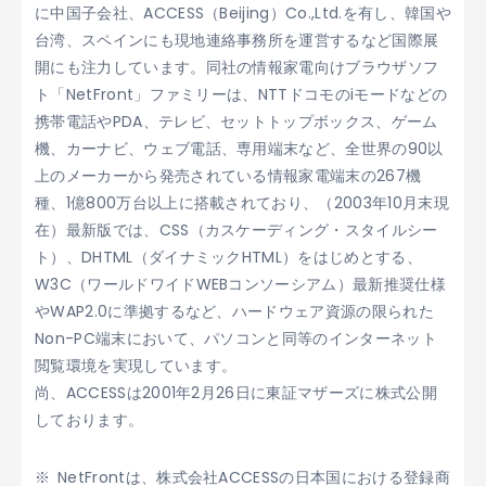
に中国子会社、ACCESS（Beijing）Co.,Ltd.を有し、韓国や
台湾、スペインにも現地連絡事務所を運営するなど国際展
開にも注力しています。同社の情報家電向けブラウザソフ
ト「NetFront」ファミリーは、NTTドコモのiモードなどの
携帯電話やPDA、テレビ、セットトップボックス、ゲーム
機、カーナビ、ウェブ電話、専用端末など、全世界の90以
上のメーカーから発売されている情報家電端末の267機
種、1億800万台以上に搭載されており、（2003年10月末現
在）最新版では、CSS（カスケーディング・スタイルシー
ト）、DHTML（ダイナミックHTML）をはじめとする、
W3C（ワールドワイドWEBコンソーシアム）最新推奨仕様
やWAP2.0に準拠するなど、ハードウェア資源の限られた
Non-PC端末において、パソコンと同等のインターネット
閲覧環境を実現しています。
尚、ACCESSは2001年2月26日に東証マザーズに株式公開
しております。
NetFrontは、株式会社ACCESSの日本国における登録商