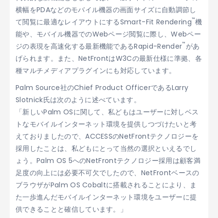
横幅をPDAなどのモバイル機器の画面サイズに自動調節し
™
て閲覧に最適なレイアウトにするSmart-Fit Rendering
機
能や、モバイル機器でのWebページ閲覧に際し、Webペー
™
ジの表現を高速化する最新機能であるRapid-Render
があ
げられます。また、NetFrontはW3Cの最新仕様に準拠、各
種マルチメディアプラグインにも対応しています。
Palm Source社のChief Product OfficerであるLarry
Slotnick氏は次のように述べています。
「新しいPalm OSに関して、私どもはユーザーに対しベス
トなモバイルインターネット環境を提供しつづけたいと考
えておりましたので、ACCESSのNetFrontテクノロジーを
採用したことは、私どもにとって当然の選択といえるでし
ょう。Palm OS 5へのNetFrontテクノロジー採用は顧客満
足度の向上には必要不可欠でしたので、NetFrontベースの
ブラウザがPalm OS Cobaltに搭載されることにより、ま
た一歩進んだモバイルインターネット環境をユーザーに提
供できることと確信しています。」