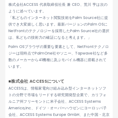
株式会社ACCESS 代表取締役社長 兼 CEO、荒川 亨は次の
ように述べています。
「私どものインターネット閲覧技術をPalm Source社に提
供でき大変嬉しく思います。最新バージョンのPalm OSに
NetFrontのテクノロジーを採用したPalm Source社の選択
は、私どもの技術力の確証になると考えます。」
Palm OSブラウザの重要な要素として、NetFrontテクノロ
ジーは現時点でPalmOne社やソニー、Tapwave社など多
数のメーカーから41機種に及ぶモバイル機器に搭載されて
います。
■株式会社 ACCESSについて
ACCESSは、情報家電向け組み込み型インターネットソフ
トの分野で市場をリードする研究開発型企業で、カリフォ
ルニア州フリーモントに米子会社、ACCESS Systems
America,Inc、ドイツ・オーバーハウゼンにヨーロッパ子
会社、ACCESS Systems Europe GmbH、また中国・北京