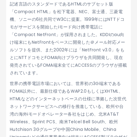
記述言語のスタンダードであるHTMLのサブセット版
「Compact HTML」を松下電器、NEC、富士通、三菱電
機、ソニーの6社共同でW3Cに提案。1999年にはNTTドコ
モがサービスを開始したiモード向け携帯電話に
「Compact NetFront」が採用されました。KDDIのau向
け端末にもNetFrontをベースに開発した＠メール対応メー
ルソフトを提供、また2002年には「NetFront v3.0」をも
とにNTTドコモとFOMA向けブラウザを共同開発し、現在
発売されているFOMA端末全てにACCESSのブラウザが搭載
されています。
世界の携帯電話市場においては、世界初の3G端末である
FOMA以外に、最新仕様であるWAP2.0もしくはXHTML、
HTMLなどのインターネットベースの仕様に準拠した次世代
ネットワークサービスへの移行を推進している、欧州や台
湾の海外iモードオペレーター各社をはじめ、北米AT&T
Wireless、Sprint PCS、南米Telcel Bell South、欧州
Hutchison 3Gグループや中国China Mobile、China