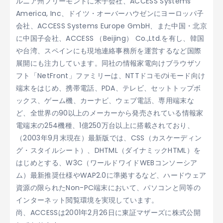
ルニア州フリーモントに米子会社、ACCESS Systems
America, Inc、ドイツ・オーバーハウゼンにヨーロッパ子
会社、ACCESS Systems Europe GmbH、また中国・北京
に中国子会社、ACCESS （Beijing） Co.,Ltd.を有し、韓国
や台湾、スペインにも現地連絡事務所を運営するなど国際
展開にも注力しています。同社の情報家電向けブラウザソ
フト「NetFront」ファミリーは、NTTドコモのiモード向け
端末をはじめ、携帯電話、PDA、テレビ、セットトップボ
ックス、ゲーム機、カーナビ、ウェブ電話、専用端末な
ど、全世界の90以上のメーカーから発売されている情報家
電端末の254機種、1億250万台以上に搭載されており、
（2003年9月末現在）最新版では、CSS（カスケーディン
グ・スタイルシート）、DHTML（ダイナミックHTML）を
はじめとする、W3C（ワールドワイドWEBコンソーシア
ム）最新推奨仕様やWAP2.0に準拠するなど、ハードウェア
資源の限られたNon-PC端末において、パソコンと同等の
インターネット閲覧環境を実現しています。
尚、ACCESSは2001年2月26日に東証マザーズに株式公開