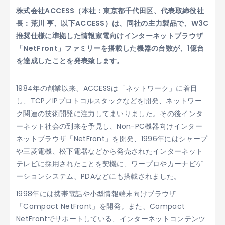
株式会社ACCESS（本社：東京都千代田区、代表取締役社
長：荒川 亨、以下ACCESS）は、同社の主力製品で、W3C
推奨仕様に準拠した情報家電向けインターネットブラウザ
「NetFront」ファミリーを搭載した機器の台数が、1億台
を達成したことを発表致します。
1984年の創業以来、ACCESSは「ネットワーク」に着目
し、TCP／IPプロトコルスタックなどを開発、ネットワー
ク関連の技術開発に注力してまいりました。その後インタ
ーネット社会の到来を予見し、Non-PC機器向けインター
ネットブラウザ「NetFront」を開発、1996年にはシャープ
や三菱電機、松下電器などから発売されたインターネット
テレビに採用されたことを契機に、ワープロやカーナビゲ
ーションシステム、PDAなどにも搭載されました。
1998年には携帯電話や小型情報端末向けブラウザ
「Compact NetFront」を開発。また、Compact
NetFrontでサポートしている、インターネットコンテンツ