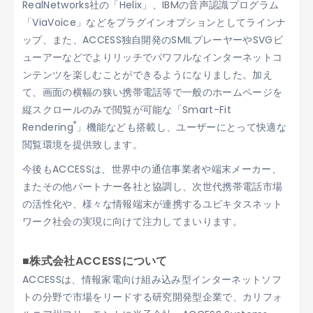
RealNetworks社の「Helix」、IBMの音声認識プログラム
「ViaVoice」などをプラグインオプションとしてラインナ
ップ、また、ACCESS独自開発のSMILプレーヤーやSVGビ
ューアーなどでよりリッチでパワフルなインターネットコ
ンテンツを楽しむことができるようになりました。加え
て、画面の横幅の狭い携帯電話等で一般のホームページを
縦スクロールのみで閲覧が可能な「Smart-Fit
®
Rendering
」機能なども搭載し、ユーザーにとって快適な
閲覧環境を提供致します。
今後もACCESSは、世界中の通信事業者や端末メーカー、
またその他パートナー各社と協調し、次世代携帯電話市場
の活性化や、様々な情報端末が連携するユビキタスネット
ワーク社会の実現に向けて注力してまいります。
■株式会社ACCESSについて
ACCESSは、情報家電向け組み込み型インターネットソフ
トの分野で市場をリードする研究開発型企業で、カリフォ