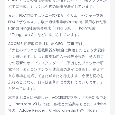
Unicomなどの通信事業者向け端末にACCESS製ブラウザが
すでに搭載、もしくは今後の採用が決定しています。
また、PDA市場ではソニー製PDA「クリエ」やシャープ製
PDA「ザウルス」、欧州通信事業者Orangeに採用された米
Handspring社製携帯端末「Treo 600」、Palm社製
「Tungsten C」などに採用されています。
ACCESS 代表取締役社長 兼 CEO、荒川 亨は、
「弊社のブラウザ搭載機器が1億台に到達したことを大変嬉
しく思います。いつも市場動向の一歩先を読み、その時点
での最新のオープンスタンダードに準拠したブラウザの研
究開発、またコンテンツ記述言語の選定に参画し、絶えず
自ら市場を開拓してきた成果だと考えます。今後も初心を
忘れることなく、日々技術革新に尽力してまいります。」
と述べています。
本年6月20日に発表した、ACCESS製ブラウザの最新版であ
る「NetFront v3.1」では、各社との協業をもとに、Adobe
社の「Adobe Reader」やMacromedia社の「Flash」、