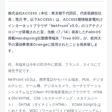
株式会社ACCESS（本社：東京都千代田区、代表取締役社
長：荒川 亨、以下ACCESS）は、ACCESS製情報家電向け
®
インターネットブラウザ「NetFront
v3.0」のコアテクノ
ロジーが搭載された旨、先般（7／14）発表したPalmOS
搭載Handspring社製携帯端末「Treo 600」が、欧州大
手の通信事業者Orangeに採用されたことを発表致しま
す。
尚、本端末は今年の10月中に英国、フランス、スイスにて
発売予定です。
NetFront v3.0は、携帯電話やモバイル端末、PDA、デジタ
ルテレビ、ゲーム機、デジタルカメラ、カーナビゲーショ
ンシステムなどのNon-PC情報家電向けブラウザで、HTML
4.01やXHTML、CSS（カスケーディング・スタイルシー
ト）、DHTML（ダイナミックHTML）、ECMA Scriptをは
じめとする、W3C（ワールドワイドWEBコンソーシアム）