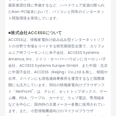
最新推奨仕様に準拠するなど、ハードウェア資源の限られ
たNon-PC端末において、パソコンと同等のインターネッ
ト閲覧環境を実現しています。
■株式会社ACCESSについて
ACCESSは、情報家電向け組み込み型インターネットソフ
トの分野で市場をリードする研究開発型企業で、カリフォ
ルニア州フリーモントに米子会社、ACCESS Systems
America, Inc、ドイツ・オーバーハウゼンにヨーロッパ子
会社、ACCESS Systems Europe GmbH、また中国・北京
に中国子会社、ACCESS（Beijing）Co.,Ltd.を有し、韓国や
台湾、スペインにも現地連絡事務所を運営するなど国際展
開にも注力しています。同社の情報家電向けブラウザソフ
®
ト「NetFront
」は、テレビ、セットトップボックス、ゲー
ム機、PDA、ワープロ、カーナビ、ウェブ電話、専用端末
などを中心に、国内外の主要メーカー多数に採用されてい
ます。また、小型情報機器向けのマイクロブラウザ
®