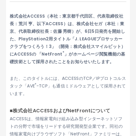
株式会社ACCESS（本社：東京都千代田区、代表取締役社
長：荒川 亨、以下ACCESS）は、株式会社セガ（本社：東
京、代表取締役社長：佐藤 秀樹）が、6日5日発売を開始し
た、PlayStation2用タイトル「J. LEAGUEプロサッカー
クラブをつくろう！3」（開発：株式会社スマイルビット）
®
にACCESSの 「NetFront
」がホームページ閲覧機能の基
礎技術として採用されたことをお知らせいたします。
また、このタイトルには、ACCESSのTCP／IPプロトコルス
®
タック「AVE
-TCP」も通信ミドルウェアとして採用されて
います。
■株式会社ACCESSおよびNetFrontについて
ACCESSは、情報家電向け組み込み型インターネットソフ
トの分野で市場をリードする研究開発型企業です。同社の
情報家電向けブラウザソフト「NetFront」ファミリーは、