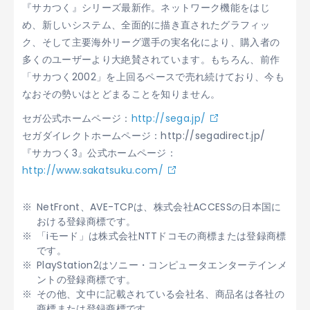
『サカつく』シリーズ最新作。ネットワーク機能をはじ
め、新しいシステム、全面的に描き直されたグラフィッ
ク、そして主要海外リーグ選手の実名化により、購入者の
多くのユーザーより大絶賛されています。もちろん、前作
「サカつく2002」を上回るペースで売れ続けており、今も
なおその勢いはとどまることを知りません。
セガ公式ホームページ：
http://sega.jp/
セガダイレクトホームページ：http://segadirect.jp/
『サカつく3』公式ホームページ：
http://www.sakatsuku.com/
NetFront、AVE-TCPは、株式会社ACCESSの日本国に
おける登録商標です。
「iモード」は株式会社NTTドコモの商標または登録商標
です。
PlayStation2はソニー・コンピュータエンターテインメ
ントの登録商標です。
その他、文中に記載されている会社名、商品名は各社の
商標または登録商標です。