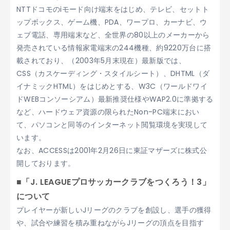
NTTドコモのiモード向け端末をはじめ、テレビ、セットト
ップボックス、ゲーム機、PDA、ワープロ、カーナビ、ウ
ェブ電話、専用端末など、全世界の80以上のメーカーから
発売されている情報家電端末の244機種、約9220万台に搭
載されており、（2003年5月末現在）最新版では、
CSS（カスケーディング・スタイルシート）、DHTML（ダ
イナミックHTML）をはじめとする、W3C（ワールドワイ
ドWEBコンソーシアム）最新推奨仕様やWAP2.0に準拠する
など、ハードウェア資源の限られたNon-PC端末におい
て、パソコンと同等のインターネット閲覧環境を実現して
います。
なお、ACCESSは2001年2月26日に東証マザーズに株式公
開しております。
■「J. LEAGUEプロサッカークラブをつくろう！3」
について
プレイヤーが新しいJリーグのクラブを創設し、選手の獲得
や、試合や練習を積み重ねながらJリーグの頂点を目指す