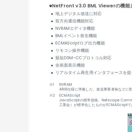
■NetFront v3.0 BML Viewerの
地上デジタル放送に対応
双方向通信機能対応
NVRAMエディタ機能
BMLイベント発生機能
ECMAScriptログ出力機能
リモコン操作機能
疑似DSM-CCプロトコル対応
全画面表示機能
リアルタイム再生用インタフェースを提
NVRAM
ARIB仕様に準拠した、放送事業者毎などに
ECMAScript
JavaScriptの標準規格。Netscape 
工業会）が標準化したものがECMAScript