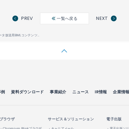
PREV
NEXT
一覧へ戻る
ACCESS、データ放送用BMLコンテンツのプレビューア『NetFront
v3.0 BML Viewer』を新発表
®
事例
資料ダウンロード
事業紹介
ニュース
IR情報
企業情
ブラウザ
サービス＆ソリューション
電子出版
・Chromium Blinkブラウザ
・キャリアメール
・電子出版ソ