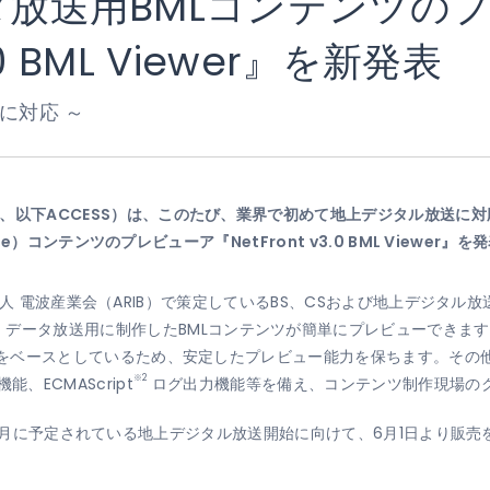
ータ放送用BMLコンテンツの
0 BML Viewer』を新発表
に対応 ～
 亨、以下ACCESS）は、このたび、業界で初めて地上デジタル放送に
guage）コンテンツのプレビューア『NetFront v3.0 BML Viewer
er』は、社団法人 電波産業会（ARIB）で策定しているBS、CSおよび地上デ
、データ放送用に制作したBMLコンテンツが簡単にプレビューできま
ont』をベースとしているため、安定したプレビュー能力を保ちます。そ
※2
、ECMAScript
ログ出力機能等を備え、コンテンツ制作現場の
er』は、本年12月に予定されている地上デジタル放送開始に向けて、6月1日