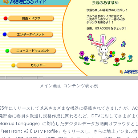
メイン画面 コンテンツ表示例
、1995年にリリースして以来さまざまな機器に搭載されてきましたが、A
）開発部会に委員を派遣し規格作成に関わるなど、DTVに対してさまざ
ng Markup Language）に対応したデジタルデータ放送向けブラウザとして、
tFront v3.0 DTV Profile』をリリースし、さらに地上デ