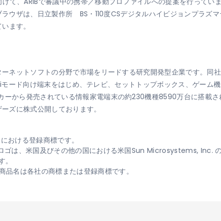
けて、ARIBで審議中の携帯／移動プロファイルへの提案を行ってい
ラウザは、日立製作所 BS・110度CSデジタルハイビジョンプラズマテレ
れています。
ンターネットソフトの分野で市場をリードする研究開発型企業です。同
のiモード向け端末をはじめ、テレビ、セットトップボックス、ゲーム機
ーから発売されている情報家電端末の約230機種8590万台に搭載さ
証マザーズに株式公開しております。
日本国における登録商標です。
ゴは、米国及びその他の国における米国Sun Microsystems, In
す。
商品名は各社の商標または登録商標です。