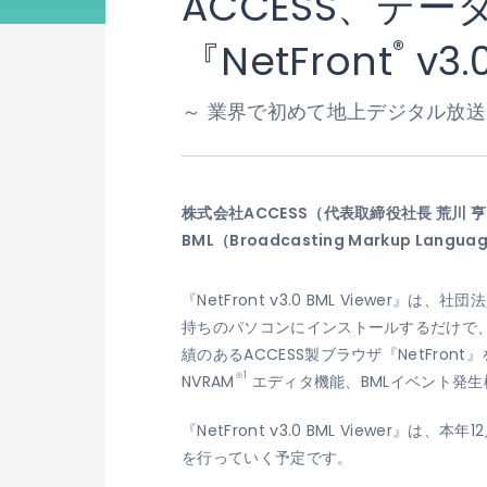
ACCESS、デ
®
『NetFront
v3.
～ 業界で初めて地上デジタル放送
株式会社ACCESS（代表取締役社長 荒川
BML（Broadcasting Markup Lan
『NetFront v3.0 BML View
持ちのパソコンにインストールするだけで
績のあるACCESS製ブラウザ『NetFr
※1
NVRAM
エディタ機能、BMLイベント発生機能
『NetFront v3.0 BML View
を行っていく予定です。