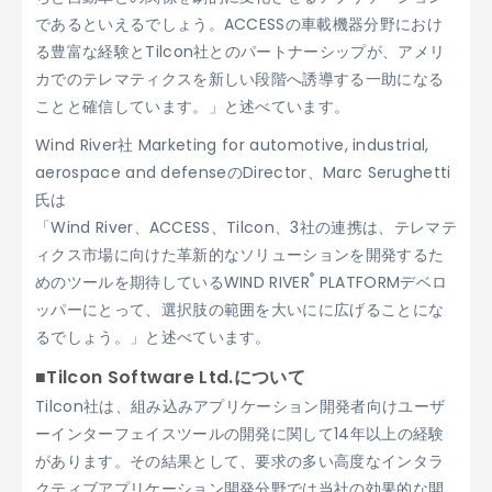
であるといえるでしょう。ACCESSの車載機器分野におけ
る豊富な経験とTilcon社とのパートナーシップが、アメリ
カでのテレマティクスを新しい段階へ誘導する一助になる
ことと確信しています。」と述べています。
Wind River社 Marketing for automotive, industrial,
aerospace and defenseのDirector、Marc Serughetti
氏は
「Wind River、ACCESS、Tilcon、3社の連携は、テレマテ
ィクス市場に向けた革新的なソリューションを開発するた
®
めのツールを期待しているWIND RIVER
PLATFORMデベロ
ッパーにとって、選択肢の範囲を大いにに広げることにな
るでしょう。」と述べています。
■Tilcon Software Ltd.について
Tilcon社は、組み込みアプリケーション開発者向けユーザ
ーインターフェイスツールの開発に関して14年以上の経験
があります。その結果として、要求の多い高度なインタラ
クティブアプリケーション開発分野では当社の効果的な開