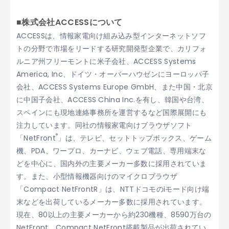
■株式会社ACCESSについて
ACCESSは、情報家電向け組み込み型インターネットソフ
トの分野で市場をリードする研究開発型企業で、カリフォ
ルニア州フリーモントに米子会社、ACCESS Systems
America, Inc、ドイツ・オーバーハウゼンにヨーロッパ子
会社、ACCESS Systems Europe GmbH、また中国・北京
に中国子会社、ACCESS China Inc.を有し、韓国や台湾、
スペインにも現地連絡事務所を運営するなど国際展開にも
注力しています。同社の情報家電向けブラウザソフト
®
「NetFront
」は、テレビ、セットトップボックス、ゲーム
機、PDA、ワープロ、カーナビ、ウェブ電話、専用端末な
どを中心に、国内外の主要メーカー多数に採用されていま
す。また、小型情報機器向けのマイクロブラウザ
「Compact NetFrontR」は、NTTドコモのiモード向け端
末などを出荷しているメーカー多数に採用されています。
現在、80以上の主要メーカーから約230機種、8590万台の
NetFront、Compact NetFront搭載製品が出荷されてい