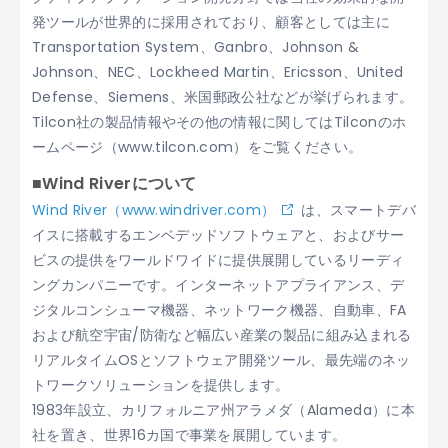
発ツールが世界的に採用されており、顧客としては主に
Transportation System、Ganbro、Johnson &
Johnson、NEC、Lockheed Martin、Ericsson、United
Defense、Siemens、米国郵政公社などが挙げられます。
Tilcon社の製品情報やその他の情報に関してはTilconのホ
ームページ（www.tilcon.com）をご覧ください。
■Wind Riverについて
Wind River（www.windriver.com）
は、スマートデバ
イスに搭載するエンベデッドソフトウェアと、およびサー
ビスの提供をワールドワイドに提供展開しているリーディ
ングカンパニーです。インターネットアプライアンス、デ
ジタルコンシューマ機器、ネットワーク機器、自動車、FA
および航空宇宙/防衛など幅広い産業の製品に組み込まれる
リアルタイムOSとソフトウェア開発ツール、最先端のネッ
トワークソリューションを提供します。
1983年設立、カリフォルニア州アラメダ（Alameda）に本
社を置き、世界16カ国で事業を展開しています。