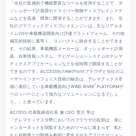
「当社の直感的で機能豊富なツールを使用することで、ダ
ッシュボード計測器やドライバー制御ディスプレイシステ
ムなどを迅速、簡単に開発することができます。また、当
社のグラフィックディスプレイエンジンは、主なリアルタ
イムOSや車載機器開発向け評価プラットフォーム、その他
補完的技術に素早く、コンパクトに統合することができま
す。その結果、車載機器メーカーは、ダッシュボード計測
器、自車情報システム、ナビゲーションシステムやテレマ
ティクスアプリケーションなどを短時間で開発することが
できるのです。ACCESS社のNetFrontブラウザと当社のユ
ーザーインターフェイス技術の融合は、テレマティクス市
®
場に着目している車載機器向けWIND RIVER
PLATFORMデ
ベロッパーにとって強力なソリューションになるでしょ
う。」と述べています。
ACCESS 代表取締役社長 兼 CEO 荒川 亨は
「テレマティクス分野においてのブラウザの役割は、単に
インターネットを閲覧するためのツールに留まらず、私た
ちと自動車との関係を劇的に変化させるアプリケーション