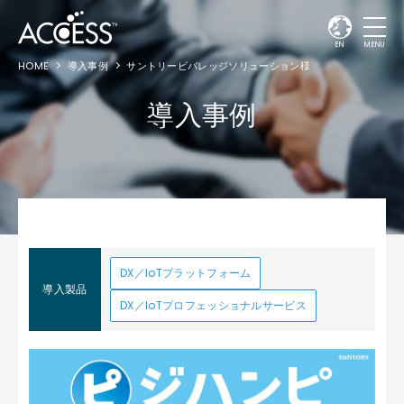
EN
MENU
HOME
導入事例
サントリービバレッジソリューション様
導入事例
DX／IoTプラットフォーム
導入製品
DX／IoTプロフェッショナルサービス