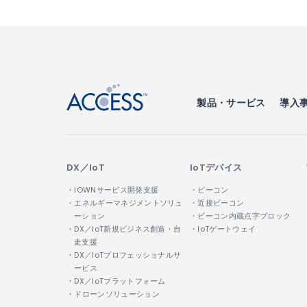
↑
製品・サービス
導入
DX／IoT
IoTデバイス
・IOWNサービス開発支援
・ビーコン
・エネルギーマネジメントソリュ
・近接ビーコン
ーション
・ビーコン内蔵点字ブロック
・DX／IoT新規ビジネス創造・自
・IoTゲートウェイ
走支援
・DX／IoTプロフェッショナルサ
ービス
・DX／IoTプラットフォーム
・ドローンソリューション