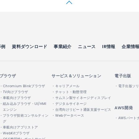
事例
資料ダウンロード
事業紹介
ニュース
IR情報
企業情
ブラウザ
サービス＆ソリューション
電子出版
・Chromium Blinkブラウザ
・キャリアメール
・電子出版ソ
・TV向けブラウザ
・チャット・動態管理
・車載向けブラウザ
・サムスン製サイネージディスプレイ
・組み込みブラウザ・UI/HMI
・デジタルサイネージ
AWS開発
エンジン
・台湾向けリピート通販支援サービス
・ブラウザ技術コンサルティン
・Webデータベース
・AWSパート
グ
・車載向けアプリストア
・WebKitブラウザ