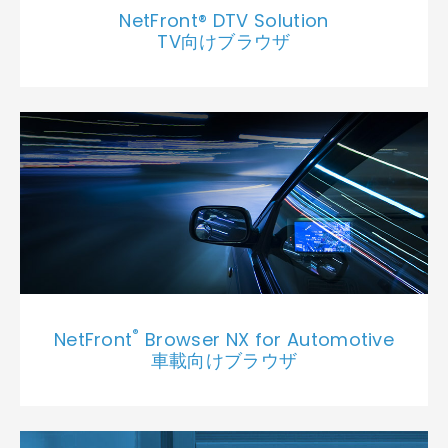
NetFront® DTV Solution
TV向けブラウザ
®
NetFront
Browser NX for Automotive
車載向けブラウザ