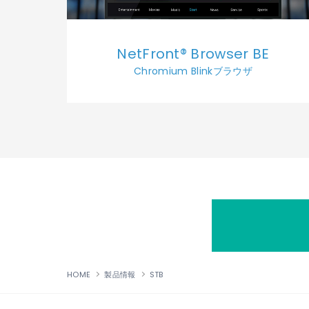
NetFront® Browser BE
Chromium Blinkブラウザ
HOME
製品情報
STB