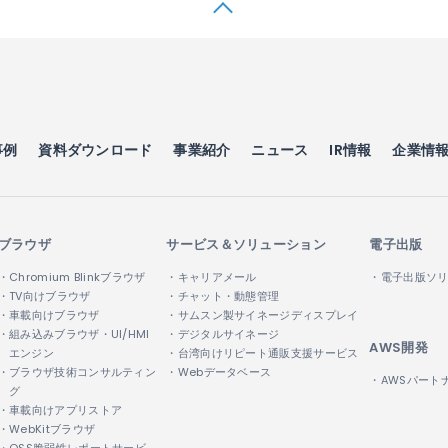
事例
資料ダウンロード
事業紹介
ニュース
IR情報
企業情
ブラウザ
サービス＆ソリューション
電子出版
・Chromium Blinkブラウザ
・キャリアメール
・電子出版ソ
・TV向けブラウザ
・チャット・動態管理
・車載向けブラウザ
・サムスン製サイネージディスプレイ
・組み込みブラウザ・UI/HMI
・デジタルサイネージ
AWS開発
エンジン
・台湾向けリピート通販支援サービス
・ブラウザ技術コンサルティン
・Webデータベース
・AWSパート
グ
・車載向けアプリストア
・WebKitブラウザ