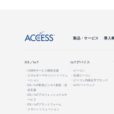
↑
製品・サービス
導入
DX／IoT
IoTデバイス
・IOWNサービス開発支援
・ビーコン
・エネルギーマネジメントソリュ
・近接ビーコン
ーション
・ビーコン内蔵点字ブロック
・DX／IoT新規ビジネス創造・自
・IoTゲートウェイ
走支援
・DX／IoTプロフェッショナルサ
ービス
・DX／IoTプラットフォーム
・ドローンソリューション