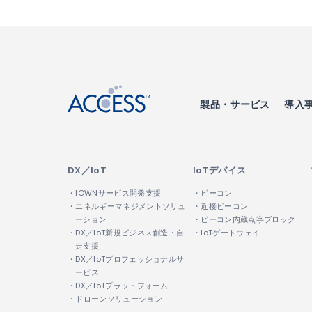
↑
製品・サービス
導入
DX／IoT
IoTデバイス
・IOWNサービス開発支援
・ビーコン
・エネルギーマネジメントソリュ
・近接ビーコン
ーション
・ビーコン内蔵点字ブロック
・DX／IoT新規ビジネス創造・自
・IoTゲートウェイ
走支援
・DX／IoTプロフェッショナルサ
ービス
・DX／IoTプラットフォーム
・ドローンソリューション