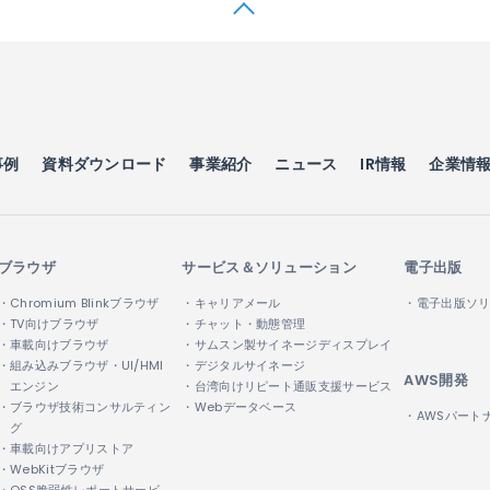
事例
資料ダウンロード
事業紹介
ニュース
IR情報
企業情
ブラウザ
サービス＆ソリューション
電子出版
・Chromium Blinkブラウザ
・キャリアメール
・電子出版ソ
・TV向けブラウザ
・チャット・動態管理
・車載向けブラウザ
・サムスン製サイネージディスプレイ
・組み込みブラウザ・UI/HMI
・デジタルサイネージ
AWS開発
エンジン
・台湾向けリピート通販支援サービス
・ブラウザ技術コンサルティン
・Webデータベース
・AWSパート
グ
・車載向けアプリストア
・WebKitブラウザ
・OSS脆弱性レポートサービ