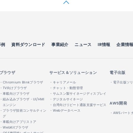
事例
資料ダウンロード
事業紹介
ニュース
IR情報
企業情
ブラウザ
サービス＆ソリューション
電子出版
・Chromium Blinkブラウザ
・キャリアメール
・電子出版ソ
・TV向けブラウザ
・チャット・動態管理
・車載向けブラウザ
・サムスン製サイネージディスプレイ
・組み込みブラウザ・UI/HMI
・デジタルサイネージ
AWS開発
エンジン
・台湾向けリピート通販支援サービス
・ブラウザ技術コンサルティン
・Webデータベース
・AWSパート
グ
・車載向けアプリストア
・WebKitブラウザ
・OSS脆弱性レポートサービ