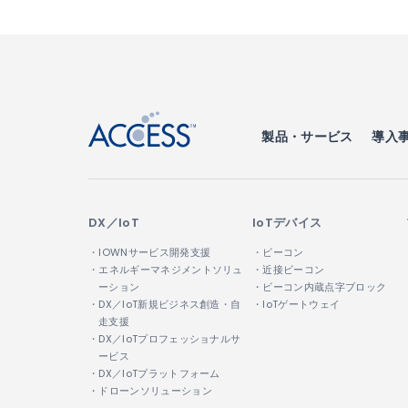
↑
製品・サービス
導入
DX／IoT
IoTデバイス
・IOWNサービス開発支援
・ビーコン
・エネルギーマネジメントソリュ
・近接ビーコン
ーション
・ビーコン内蔵点字ブロック
・DX／IoT新規ビジネス創造・自
・IoTゲートウェイ
走支援
・DX／IoTプロフェッショナルサ
ービス
・DX／IoTプラットフォーム
・ドローンソリューション