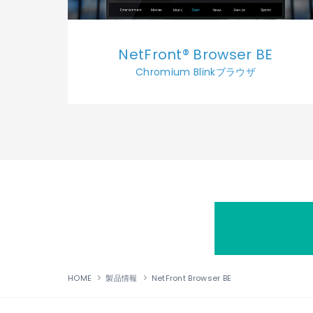
NetFront® Browser BE
Chromium Blinkブラウザ
HOME
製品情報
NetFront Browser BE