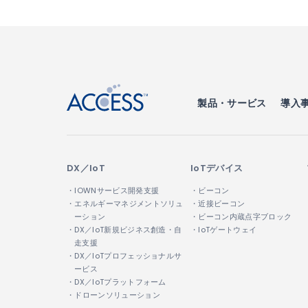
↑
製品・サービス
導入
DX／IoT
IoTデバイス
・IOWNサービス開発支援
・ビーコン
・エネルギーマネジメントソリュ
・近接ビーコン
ーション
・ビーコン内蔵点字ブロック
・DX／IoT新規ビジネス創造・自
・IoTゲートウェイ
走支援
・DX／IoTプロフェッショナルサ
ービス
・DX／IoTプラットフォーム
・ドローンソリューション