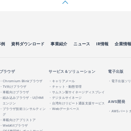
事例
資料ダウンロード
事業紹介
ニュース
IR情報
企業情
ブラウザ
サービス＆ソリューション
電子出版
・Chromium Blinkブラウザ
・キャリアメール
・電子出版ソ
・TV向けブラウザ
・チャット・動態管理
・車載向けブラウザ
・サムスン製サイネージディスプレイ
・組み込みブラウザ・UI/HMI
・デジタルサイネージ
AWS開発
エンジン
・台湾向けリピート通販支援サービス
・ブラウザ技術コンサルティン
・Webデータベース
・AWSパート
グ
・車載向けアプリストア
・WebKitブラウザ
・OSS脆弱性レポートサービ