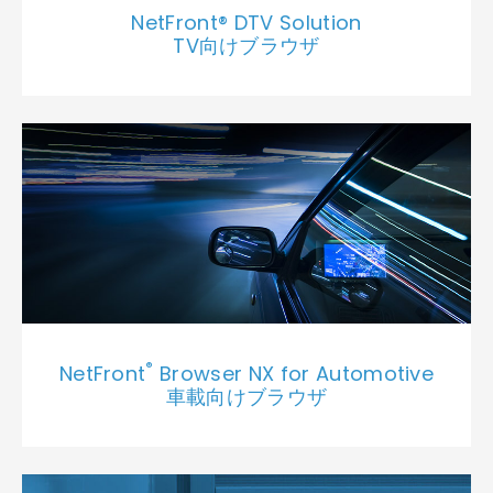
NetFront® DTV Solution
TV向けブラウザ
®
NetFront
Browser NX for Automotive
車載向けブラウザ