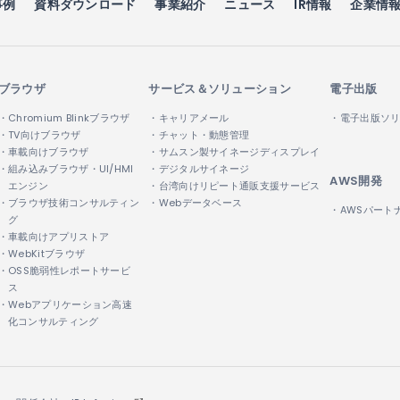
事例
資料ダウンロード
事業紹介
ニュース
IR情報
企業情
ブラウザ
サービス＆ソリューション
電子出版
・Chromium Blinkブラウザ
・キャリアメール
・電子出版ソ
・TV向けブラウザ
・チャット・動態管理
・車載向けブラウザ
・サムスン製サイネージディスプレイ
・組み込みブラウザ・UI/HMI
・デジタルサイネージ
AWS開発
エンジン
・台湾向けリピート通販支援サービス
・ブラウザ技術コンサルティン
・Webデータベース
・AWSパート
グ
・車載向けアプリストア
・WebKitブラウザ
・OSS脆弱性レポートサービ
ス
・Webアプリケーション高速
化コンサルティング