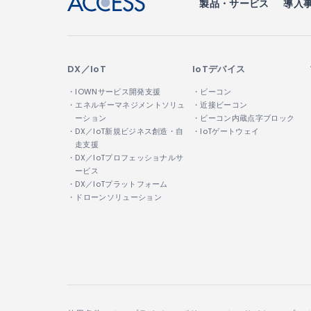
製品・サービス
導入
DX／IoT
IoTデバイス
・IOWNサービス開発支援
・ビーコン
・エネルギーマネジメントソリュ
・近接ビーコン
ーション
・ビーコン内蔵点字ブロック
・DX／IoT新規ビジネス創造・自
・IoTゲートウェイ
走支援
・DX／IoTプロフェッショナルサ
ービス
・DX／IoTプラットフォーム
・ドローンソリューション