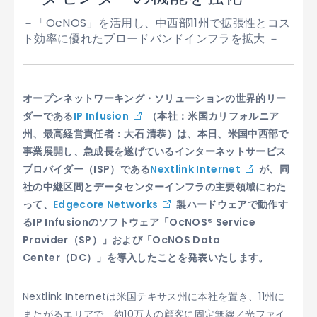
－「OcNOS」を活用し、中西部11州で拡張性とコス
ト効率に優れたブロードバンドインフラを拡大 －
オープンネットワーキング・ソリューションの世界的リー
ダーである
IP Infusion
（本社：米国カリフォルニア
州、最高経営責任者：大石 清恭）は、本日、米国中西部で
事業展開し、急成長を遂げているインターネットサービス
プロバイダー（ISP）である
Nextlink Internet
が、同
社の中継区間とデータセンターインフラの主要領域にわた
って、
Edgecore Networks
製ハードウェアで動作す
るIP Infusionのソフトウェア「OcNOS® Service
Provider（SP）」および「OcNOS Data
Center（DC）」を導入したことを発表いたします。
Nextlink Internetは米国テキサス州に本社を置き、11州に
またがるエリアで、約10万人の顧客に固定無線／光ファイ