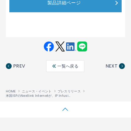
製品詳細ページ
Fac
Twit
Link
LINE
ebo
ter
edin
PREV
NEXT
一覧へ戻る
ok
HOME
ニュース・イベント
プレスリリース
米国ISPのNextlink Internetが、IP Infusionの「OcNOS®」ソフトウェアとEdgecore Networks製ハードウェアで中継区間とデータセンターの機能を強化
↑