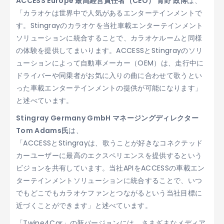
ACCESS Europe 最高経営責任者（CEO） 青野 政博
は、
「カラオケは世界中で人気があるエンターテインメントで
す。Stingrayのカラオケを当社車載エンターテインメント
ソリューションに統合することで、カラオケルームと同様
の体験を提供してまいります。ACCESSとStingrayのソリ
ューションによって自動車メーカー（OEM）は、走行中に
ドライバーや同乗者がお気に入りの曲に合わせて歌うとい
った車載エンターテインメントの提供が可能になります」
と述べています。
Stingray Germany GmbH マネージングディレクター
Tom Adams氏
は、
「ACCESSとStingrayは、歌うことが好きなコネクテッド
カーユーザーに最高のエクスペリエンスを提供するという
ビジョンを共有しています。当社APIをACCESSの車載エン
ターテインメントソリューションに統合することで、いつ
でもどこでもカラオケファンとつながるという当社目標に
近づくことができます」と述べています。
「Twine4Car」の新バージョンには、さまざまなメディア