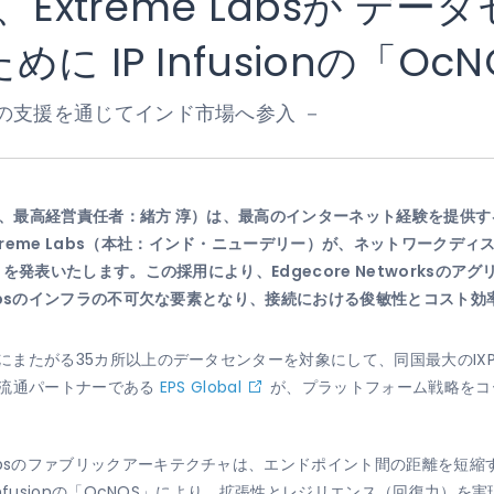
、Extreme Labsが デ
 IP Infusionの「Oc
 Labsへの支援を通じてインド市場へ参入 －
ルニア州、最高経営責任者：緒方 淳）は、最高のインターネット経験を提
xtreme Labs（本社：インド・ニューデリー）が、ネットワーク
したことを発表いたします。この採用により、Edgecore Networks
me Labsのインフラの不可欠な要素となり、接続における俊敏性とコス
要地域にまたがる35カ所以上のデータセンターを対象にして、同国最大のIX
たり、流通パートナーである
EPS Global
が、プラットフォーム戦略をコーデ
 Labsのファブリックアーキテクチャは、エンドポイント間の距離を短
Infusionの「OcNOS」により、拡張性とレジリエンス（回復力）を実現するVXL