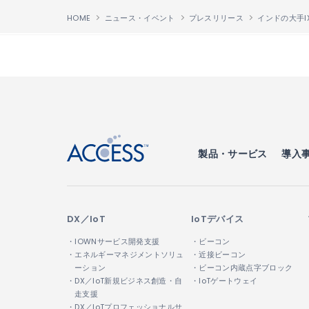
HOME
ニュース・イベント
プレスリリース
↑
製品・サービス
導入
DX／IoT
IoTデバイス
・IOWNサービス開発支援
・ビーコン
・エネルギーマネジメントソリュ
・近接ビーコン
ーション
・ビーコン内蔵点字ブロック
・DX／IoT新規ビジネス創造・自
・IoTゲートウェイ
走支援
・DX／IoTプロフェッショナルサ