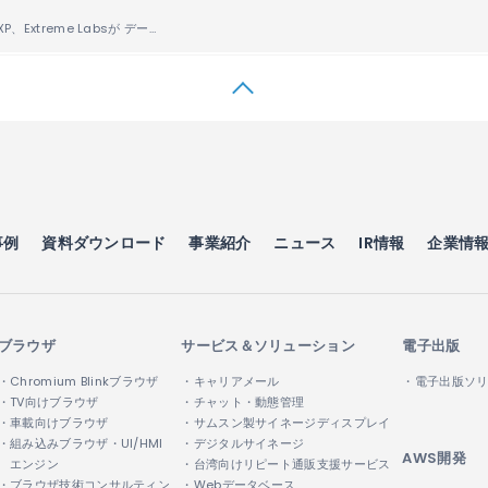
インドの大手IXP、Extreme Labsが データセンター間のセキュアな接続のために IP Infusionの「OcNOS®」を採用
事例
資料ダウンロード
事業紹介
ニュース
IR情報
企業情
ブラウザ
サービス＆ソリューション
電子出版
・Chromium Blinkブラウザ
・キャリアメール
・電子出版ソ
・TV向けブラウザ
・チャット・動態管理
・車載向けブラウザ
・サムスン製サイネージディスプレイ
・組み込みブラウザ・UI/HMI
・デジタルサイネージ
AWS開発
エンジン
・台湾向けリピート通販支援サービス
・ブラウザ技術コンサルティン
・Webデータベース