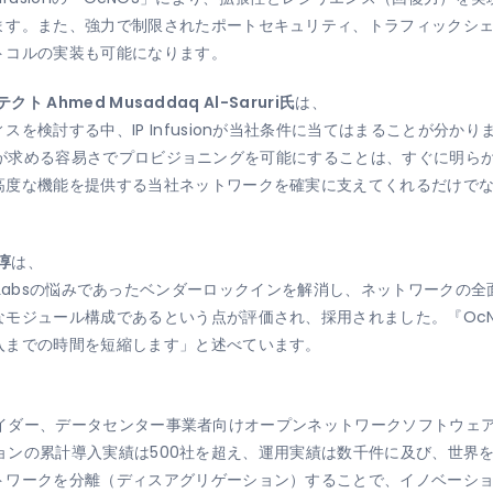
ます。また、強力で制限されたポートセキュリティ、トラフィックシェ
トコルの実装も可能になります。
ト Ahmed Musaddaq Al-Saruri氏
は、
を検討する中、IP Infusionが当社条件に当てはまることが分か
は当社が求める容易さでプロビジョニングを可能にすることは、すぐに明らかにな
高度な機能を提供する当社ネットワークを確実に支えてくれるだけで
 淳
は、
xtreme Labsの悩みであったベンダーロックインを解消し、ネットワ
モジュール構成であるという点が評価され、採用されました。『Oc
入までの時間を短縮します」と述べています。
スプロバイダー、データセンター事業者向けオープンネットワークソフトウ
ーションの累計導入実績は500社を超え、運用実績は数千件に及び、世界をリー
トワークを分離（ディスアグリゲーション）することで、イノベーシ