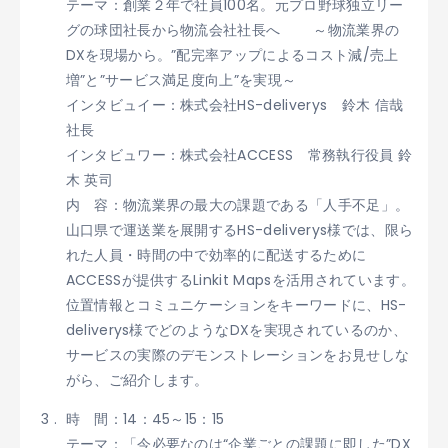
テーマ：創業２年で社員100名。元プロ野球独立リー
グの球団社長から物流会社社長へ
～物流業界の
DXを現場から。”配完率アップによるコスト減/売上
増”と”サービス満足度向上”を実現～
インタビュイー：株式会社HS-deliverys 鈴木 信哉
社長
インタビュワー：株式会社ACCESS 常務執行役員 鈴
木 英司
内 容：物流業界の最大の課題である「人手不足」。
山口県で運送業を展開するHS-deliverys様では、限ら
れた人員・時間の中で効率的に配送するために
ACCESSが提供するLinkit Mapsを活用されています。
位置情報とコミュニケーションをキーワードに、HS-
deliverys様でどのようなDXを実現されているのか、
サービスの実際のデモンストレーションをお見せしな
がら、ご紹介します。​ ​​​​
時 間：14：45～15：15
テーマ：「今必要なのは“企業ごとの課題に即した”DX