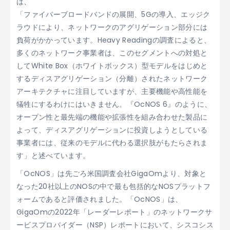
は、
「ファイバーブロードバンドの展開、5Gの導入、エッジク
ラウドにより、ネットワークのアグリゲーション部分には
負荷がかかっています。Heavy Readingの調査によると、
多くのネットワーク事業者は、このセグメントへの対処と
してWhite Box（ホワイトボックス）型モデルをはじめと
するディスアグリゲーション（分離）されたネットワーク
アーキテクチャに注目していますが、主要機能や高性能を
犠牲にするわけにはいきません。『OcNOS 6』のように、
オープン性と最先端の機能や拡張性を組み合わせた製品に
よって、ディスアグリゲーションに投資しようとしている
事業者には、従来のモデルに代わる選択肢がもたらされま
す」と述べています。
「OcNOS」は先ごろ米国調査会社GigaOmより、対象と
なった20社以上のNOSの中で最も包括的なNOSプラットフ
ォームであると評価されました。「OcNOS」は、
GigaOmの2022年「レーダーレポート」のネットワークサ
ービスプロバイダー（NSP）レポートにおいて、シスコシス