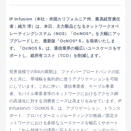
IP Infusion（本社：米国カリフォルニア州、最高経営責任
者：緒方 淳）は、本日、主力製品となるネットワークオペ
レーティングシステム（NOS）「OcNOS®」を大幅にアッ
プグレードした、最新版「OcNOS® 6」を発表いたしま
す。「OcNOS 6」は、通信業界の幅広いユースケースをサ
ポートし、総所有コスト（TCO）を削減します。
世界規模での5Gの展開は、ファイバーブロードバンドの拡
大と共に、帯域幅を集約的に使うアプリケーションを可能
にしています。これに伴い、通信事業者、ケーブル事業
者、モバイル事業者等のネットワークにおけるアクセス網
の高速化に対する消費者ニーズは高まりをみせています。IP
Infusionの「OcNOS 6」は、アグリゲーション、トランス
ポート、プロバイダーエッジルーティングの無線／固定ネ
ットワークにおける多様なユースケースを幅広くサポート
し、これら領域での課題に応えるとともに、ベンダーロッ