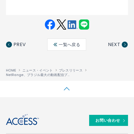
Fac
Twit
Link
LINE
ebo
ter
edin
PREV
NEXT
一覧へ戻る
ok
HOME
ニュース・イベント
プレスリリース
NetRange、ブラジル最大の動画配信プラットフォーム「Globoplay」の アップグレード版アプリをNetRangeポータルに追加、ブラジル全土で提供するコネクテッドデバイス向けにコンテンツを拡充
↑
お問い合わせ