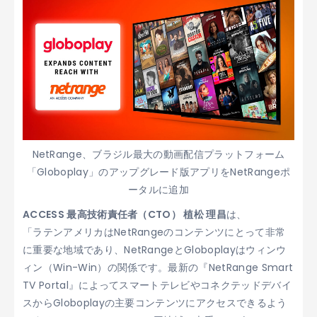
NetRange、ブラジル最大の動画配信プラットフォーム
「Globoplay」のアップグレード版アプリをNetRangeポ
ータルに追加
ACCESS 最高技術責任者（CTO） 植松 理昌
は、
「ラテンアメリカはNetRangeのコンテンツにとって非常
に重要な地域であり、NetRangeとGloboplayはウィンウ
ィン（Win-Win）の関係です。最新の『NetRange Smart
TV Portal』によってスマートテレビやコネクテッドデバイ
スからGloboplayの主要コンテンツにアクセスできるよう