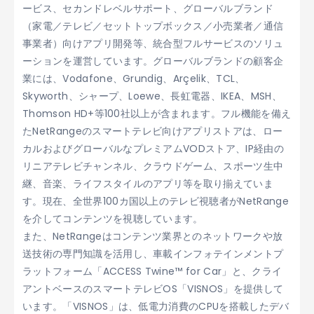
ービス、セカンドレベルサポート、グローバルブランド
（家電／テレビ／セットトップボックス／小売業者／通信
事業者）向けアプリ開発等、統合型フルサービスのソリュ
ーションを運営しています。グローバルブランドの顧客企
業には、Vodafone、Grundig、Arçelik、TCL、
Skyworth、シャープ、Loewe、長虹電器、IKEA、MSH、
Thomson HD+等100社以上が含まれます。フル機能を備え
たNetRangeのスマートテレビ向けアプリストアは、ロー
カルおよびグローバルなプレミアムVODストア、IP経由の
リニアテレビチャンネル、クラウドゲーム、スポーツ生中
継、音楽、ライフスタイルのアプリ等を取り揃えていま
す。現在、全世界100カ国以上のテレビ視聴者がNetRange
を介してコンテンツを視聴しています。
また、NetRangeはコンテンツ業界とのネットワークや放
送技術の専門知識を活用し、車載インフォテインメントプ
ラットフォーム「ACCESS Twine™ for Car」と、クライ
アントベースのスマートテレビOS「VISNOS」を提供して
います。「VISNOS」は、低電力消費のCPUを搭載したデバ