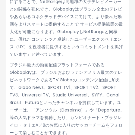
にすることで、NetRangeは同地域の大手テレビメーカー
との関係を強化でき、Globoplayはブラジル全土のテレビ
やあらゆるコネクテッドデバイスに向けて、より優れた動
画をよりスマートに提供することで サービス提供範囲の最
大化が可能になります。GloboplayもNetRangeと同様
に、優れたコンテンツと卓越したユーザーエクスペリエン
ス（UX）を視聴者に提供するというコミットメントを掲げ
ています」と述べています。
ブラジル最大の動画配信プラットフォームである
Globoplayは、ブラジルおよびラテンアメリカ最大のテレ
ビネットワークであるTV Globoのコンテンツ配信に加え
て、Globo News、SPORT TV1、SPORT TV2、SPORT
TV3、Universal TV、Studio Universal、SYFY、Canal
Brasil、Futuraといったチャンネルを提供しています。ユ
ーザーは、「アンソウル（Desalma）」や「Departure」
等の人気ドラマを視聴したり、カンピオナート・ブラジレ
イロ・セリエA／Bのお気に入りのサッカーチームをフォロ
ーして楽しむことができます。