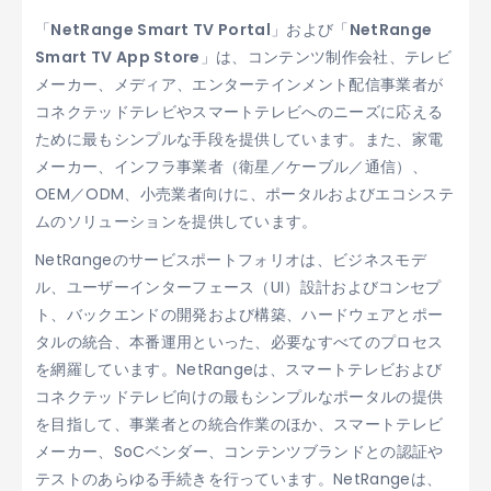
「
NetRange Smart TV Portal
」および「
NetRange
Smart TV App Store
」は、コンテンツ制作会社、テレビ
メーカー、メディア、エンターテインメント配信事業者が
コネクテッドテレビやスマートテレビへのニーズに応える
ために最もシンプルな手段を提供しています。また、家電
メーカー、インフラ事業者（衛星／ケーブル／通信）、
OEM／ODM、小売業者向けに、ポータルおよびエコシステ
ムのソリューションを提供しています。
NetRangeのサービスポートフォリオは、ビジネスモデ
ル、ユーザーインターフェース（UI）設計およびコンセプ
ト、バックエンドの開発および構築、ハードウェアとポー
タルの統合、本番運用といった、必要なすべてのプロセス
を網羅しています。NetRangeは、スマートテレビおよび
コネクテッドテレビ向けの最もシンプルなポータルの提供
を目指して、事業者との統合作業のほか、スマートテレビ
メーカー、SoCベンダー、コンテンツブランドとの認証や
テストのあらゆる手続きを行っています。NetRangeは、