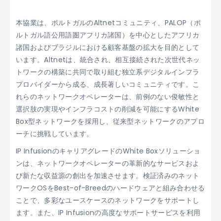
本協業は、ポルトガルのAltnetコミュニティ、PALOP（ポ
ルトガル語公用語圏アフリカ諸国）を中心としたアフリカ
諸国およびブラジルにおける顧客基盤の拡大を目的として
います。Altnetは、統合され、相互接続された次世代ネッ
トワークの構築に共同で取り組む独立系デジタルインフラ
プロバイダーから成る、成長著しいコミュニティです。こ
れらのネットワークオペレーターは、前例のない俊敏性と
選択肢の実現やインフラコストの削減を可能にするWhite
Box型ネットワークを採用し、従来型ネットワークのアプロ
ーチに挑戦しています。
IP InfusionのキャリアグレードのWhite Boxソリューショ
ンは、ネットワークオペレーターの革新的なサービスおよ
び新たな収益源の創出を加速させます。検証済みのネット
ワークOSをBest-of-Breedのハードウェアと組み合わせる
ことで、多彩なユースケースのネットワークをサポートし
ます。また、IP Infusionの高度なサポートサービスを利用