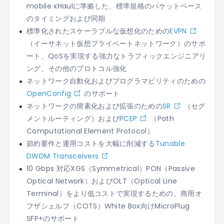
mobile xHaul
に準拠した、標準規格のパケットベース
のタイミングおよび同期
標準化されたスケーラブルな仮想化のための
EVPN
（イーサネット仮想プライベートネットワーク）のサポ
ート、QoSを実現する強力なトラフィックエンジニアリ
ング、その他のプロトコル強化
ネットワーク自動化およびプログラマビリティのための
OpenConfig
のサポート
ネットワークの簡素化および拡張のための
SR
（セグ
メントルーティング）および
PCEP
（Path
Computational Element Protocol）
節約要件と運用コストを大幅に削減する
Tunable
DWDM Transceivers
10 Gbps 対応XGS（Symmetrical）PON（Passive
Optical Network）およびOLT（Optical Line
Terminal）をより低コストで実現するための、商用オ
フザシェルフ（COTS）White Box向け
MicroPlug
SFP+
のサポート