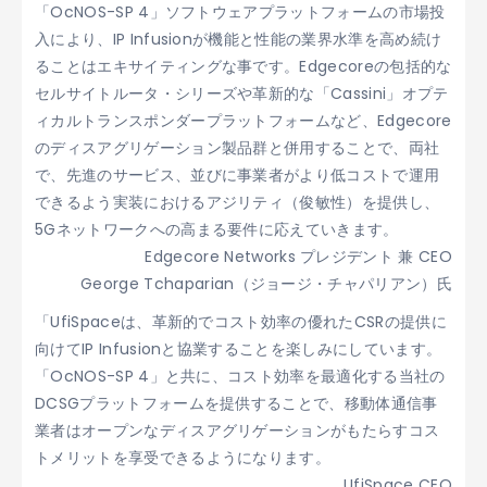
「OcNOS-SP 4」ソフトウェアプラットフォームの市場投
入により、IP Infusionが機能と性能の業界水準を高め続け
ることはエキサイティングな事です。Edgecoreの包括的な
セルサイトルータ・シリーズや革新的な「Cassini」オプテ
ィカルトランスポンダープラットフォームなど、Edgecore
のディスアグリゲーション製品群と併用することで、両社
で、先進のサービス、並びに事業者がより低コストで運用
できるよう実装におけるアジリティ（俊敏性）を提供し、
5Gネットワークへの高まる要件に応えていきます。
Edgecore Networks プレジデント 兼 CEO
George Tchaparian（ジョージ・チャパリアン）氏
「UfiSpaceは、革新的でコスト効率の優れたCSRの提供に
向けてIP Infusionと協業することを楽しみにしています。
「OcNOS-SP 4」と共に、コスト効率を最適化する当社の
DCSGプラットフォームを提供することで、移動体通信事
業者はオープンなディスアグリゲーションがもたらすコス
トメリットを享受できるようになります。
UfiSpace CEO