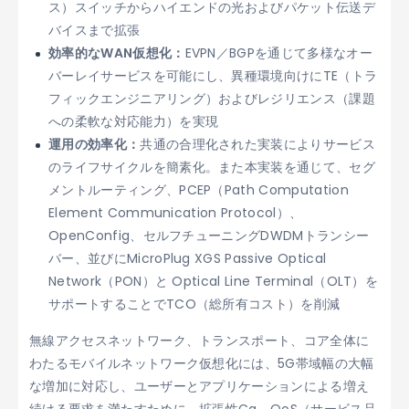
ス）スイッチからハイエンドの光およびパケット伝送デ
バイスまで拡張
効率的なWAN仮想化：
EVPN／BGPを通じて多様なオー
バーレイサービスを可能にし、異種環境向けにTE（トラ
フィックエンジニアリング）およびレジリエンス（課題
への柔軟な対応能力）を実現
運用の効率化：
共通の合理化された実装によりサービス
のライフサイクルを簡素化。また本実装を通じて、セグ
メントルーティング、PCEP（Path Computation
Element Communication Protocol）、
OpenConfig、セルフチューニングDWDMトランシー
バー、並びにMicroPlug XGS Passive Optical
Network（PON）と Optical Line Terminal（OLT）を
サポートすることでTCO（総所有コスト）を削減
無線アクセスネットワーク、トランスポート、コア全体に
わたるモバイルネットワーク仮想化には、5G帯域幅の大幅
な増加に対応し、ユーザーとアプリケーションによる増え