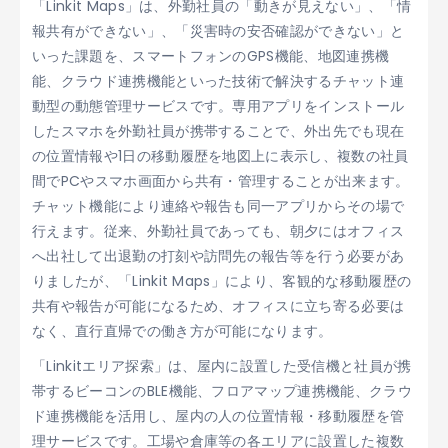
「Linkit Maps」は、外勤社員の「動きが見えない」、「情
報共有ができない」、「災害時の安否確認ができない」と
いった課題を、スマートフォンのGPS機能、地図連携機
能、クラウド連携機能といった技術で解決するチャット連
動型の動態管理サービスです。専用アプリをインストール
したスマホを外勤社員が携帯することで、外出先でも現在
の位置情報や1日の移動履歴を地図上に表示し、複数の社員
間でPCやスマホ画面から共有・管理することが出来ます。
チャット機能により連絡や報告も同一アプリからその場で
行えます。従来、外勤社員であっても、朝夕にはオフィス
へ出社して出退勤の打刻や訪問先の報告等を行う必要があ
りましたが、「Linkit Maps」により、客観的な移動履歴の
共有や報告が可能になるため、オフィスに立ち寄る必要は
なく、直行直帰での働き方が可能になります。
「Linkitエリア探索」は、屋内に設置した受信機と社員が携
帯するビーコンのBLE機能、フロアマップ連携機能、クラウ
ド連携機能を活用し、屋内の人の位置情報・移動履歴を管
理サービスです。工場や倉庫等の各エリアに設置した複数