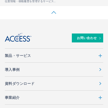
位置情報・移動履歴を管理するサービス「Linkit® Maps」と「Linkit® エリア探索」 が経済産業省の「IT導入補助金2020」の補助金対象ITツールに認定
↑
お問い合わせ
製品・サービス
導入事例
資料ダウンロード
事業紹介