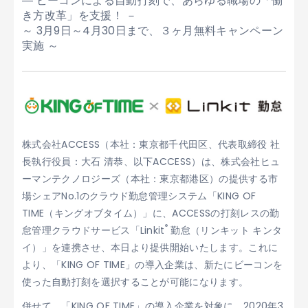
― ビーコンによる自動打刻で、あらゆる職場の「働
き方改革」を支援！ －
～ 3月9日～4月30日まで、３ヶ月無料キャンペーン
実施 ～
株式会社ACCESS（本社：東京都千代田区、代表取締役 社
長執行役員：大石 清恭、以下ACCESS）は、株式会社ヒュ
ーマンテクノロジーズ（本社：東京都港区）の提供する市
場シェアNo.1のクラウド勤怠管理システム「KING OF
TIME（キングオブタイム）」に、ACCESSの打刻レスの勤
®
怠管理クラウドサービス「Linkit
勤怠（リンキット キンタ
イ）」を連携させ、本日より提供開始いたします。これに
より、「KING OF TIME」の導入企業は、新たにビーコンを
使った自動打刻を選択することが可能になります。
併せて、「KING OF TIME」の導入企業を対象に、2020年3