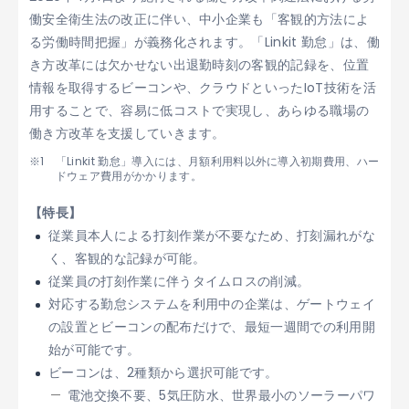
働安全衛生法の改正に伴い、中小企業も「客観的方法によ
る労働時間把握」が義務化されます。「Linkit 勤怠」は、働
き方改革には欠かせない出退勤時刻の客観的記録を、位置
情報を取得するビーコンや、クラウドといったIoT技術を活
用することで、容易に低コストで実現し、あらゆる職場の
働き方改革を支援していきます。
「Linkit 勤怠」導入には、月額利用料以外に導入初期費用、ハー
ドウェア費用がかかります。
【特長】
従業員本人による打刻作業が不要なため、打刻漏れがな
く、客観的な記録が可能。
従業員の打刻作業に伴うタイムロスの削減。
対応する勤怠システムを利用中の企業は、ゲートウェイ
の設置とビーコンの配布だけで、最短一週間での利用開
始が可能です。
ビーコンは、2種類から選択可能です。
電池交換不要、5気圧防水、世界最小のソーラーパワ