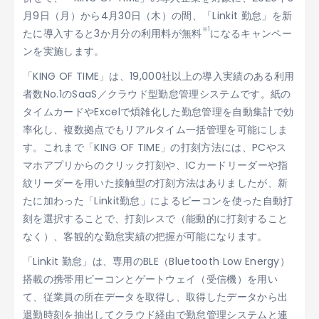
月9日（月）から4月30日（木）の間、「Linkit 勤怠」を新
※1
たに導入すると3か月分の利用料が無料
になるキャンペー
ンを実施します。
「KING OF TIME」は、19,000社以上の導入実績のある利用
者数No.1のSaaS／クラウド型勤怠管理システムです。紙の
タイムカードやExcelで煩雑化した勤怠管理を自動集計で効
率化し、複数拠点でもリアルタイム一括管理を可能にしま
す。これまで「KING OF TIME」の打刻方法には、PCやス
マホアプリからのクリック打刻や、ICカードリーダーや指
紋リーダーを用いた接触型の打刻方法はありましたが、新
たに加わった「Linkit勤怠」によるビーコンを使った自動打
刻を選択することで、打刻レスで（能動的に打刻すること
なく）、客観的な勤怠実績の把握が可能になります。
「Linkit 勤怠」は、専用のBLE（Bluetooth Low Energy）
搭載の携帯用ビーコンとゲートウェイ（受信機）を用い
て、従業員の所在データを取得し、取得したデータから出
退勤時刻を抽出してクラウド経由で勤怠管理システムと連