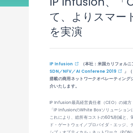
IP Infusion
て、よりスマー
を実演
IP Infusion
（本社：米国カリフォルニア
SDN／NFV／AI Conferene 2019
」（
搭載の商用ネットワークオペレーティングシ
介いたします。
IP Infusion最高経営責任者（CEO）の緒方
「IP InfusionのWhite Box
これにより、総所有コストの60%削減と、99
ド・ゲートウェイ／プロバイダ・エッジ、
シブ・オプティカル・ネットワーク（PON