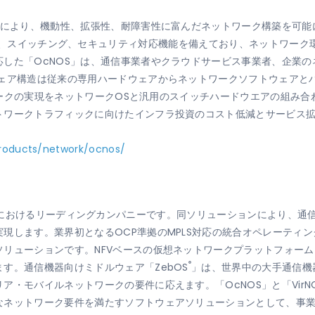
により、機動性、拡張性、耐障害性に富んだネットワーク構築を可能にします
ng）ルーティング、スイッチング、セキュリティ対応機能を備えており、ネット
した「OcNOS」は、通信事業者やクラウドサービス事業者、企業
ウェア構造は従来の専用ハードウェアからネットワークソフトウェアと
ットワークの実現をネットワークOSと汎用のスイッチハードウエアの組み
トワークトラフィックに向けたインフラ投資のコスト低減とサービス
oducts/network/ocnos/
ソリューションにおけるリーディングカンパニーです。同ソリューションにより
現します。業界初となるOCP準拠のMPLS対応の統合オペレーティング
リューションです。NFVベースの仮想ネットワークプラットフォーム「V
®
す。通信機器向けミドルウェア「ZebOS
」は、世界中の大手通信機
・モバイルネットワークの要件に応えます。「OcNOS」と「VirNO
なネットワーク要件を満たすソフトウェアソリューションとして、事