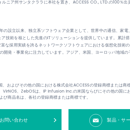
フォルニア州サンタクララに本社を置き、ACCESS CO., LTD.の100
1984年の設立以来、独立系ソフトウェア企業として、世界中の通信、
ア技術を核とした先進のITソリューションを提供しています。累計搭
の豊富な採用実績を誇るネットワークソフトウェアにおける仮想化技術
ンの開発・事業化に注力しています。アジア、米国、ヨーロッパ地域
、米国、およびその他の国における株式会社ACCESSの登録商標または商
、OcNOS、VirNOS、ZebOSは、IP Infusion Inc.の米国ならびに
よび商品名は、各社の登録商標または商標です。
お問い合わせ
製品・サ