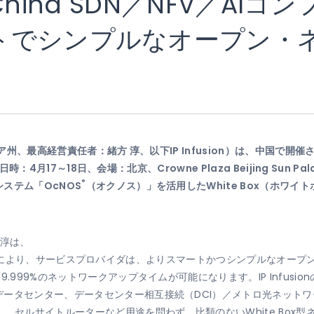
、「China SDN／NFV／A
トでシンプルなオープン・
州、最高経営責任者：緒方 淳、以下IP Infusion）は、中国で開
日時：4月17～18日、会場：北京、Crowne Plaza Beijing Sun 
®
ステム「OcNOS
（オクノス）」を活用したWhite Box（ホワ
 淳は、
ソリューションにより、サービスプロバイダは、よりスマートかつシンプルなオ
.999%のネットワークアップタイムが可能になります。IP Infusio
データセンター、データセンター相互接続（DCI）／メトロ光ネット
）、セルサイトルーターなど用途を問わず、比類のないWhite Box