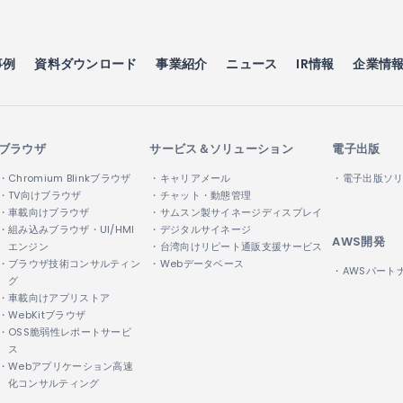
事例
資料ダウンロード
事業紹介
ニュース
IR情報
企業情
ブラウザ
サービス＆ソリューション
電子出版
・Chromium Blinkブラウザ
・キャリアメール
・電子出版ソ
・TV向けブラウザ
・チャット・動態管理
・車載向けブラウザ
・サムスン製サイネージディスプレイ
・組み込みブラウザ・UI/HMI
・デジタルサイネージ
AWS開発
エンジン
・台湾向けリピート通販支援サービス
・ブラウザ技術コンサルティン
・Webデータベース
・AWSパート
グ
・車載向けアプリストア
・WebKitブラウザ
・OSS脆弱性レポートサービ
ス
・Webアプリケーション高速
化コンサルティング