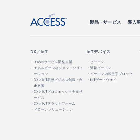
製品・サービス
導入
DX／IoT
IoTデバイス
・IOWNサービス開発支援
・ビーコン
・エネルギーマネジメントソリュ
・近接ビーコン
ーション
・ビーコン内蔵点字ブロック
・DX／IoT新規ビジネス創造・自
・IoTゲートウェイ
走支援
・DX／IoTプロフェッショナルサ
ービス
・DX／IoTプラットフォーム
・ドローンソリューション