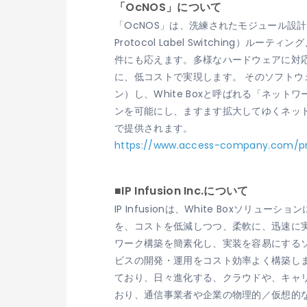
「OcNOS」について
「OcNOS」は、洗練されたモジュール設計
Protocol Label Switchi
件にも応えます。多様なハードウェアに対応
に、低コストで実現します。 そのソフト
ン）し、White Boxと呼ばれる「ネ
ンを可能にし、ますます拡大してゆくネッ
で提供されます。
https://www.access-company.com/pr
■IP Infusion Inc.について
IP Infusionは、White Box
を、コストを低減しつつ、柔軟に、迅速に実
ワーク構築を簡素化し、実装を容易にするソ
ビスの開発・運用をコスト効率よく構築しま
ており、日々進化する、クラウドや、キャリア
おり、通信事業者や企業の物理的／仮想的