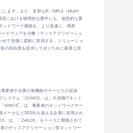
。また、多彩なIP／MPLS（Multi-
ワーク環境における物理的な要件にも、仮想的な要
のネットワーク構築を、より迅速に、簡易
ハードウェアを分離（ディスアグリゲーショ
合わせで安価に柔軟に実現する」ソリューショ
拡張の自由度を提供してゆくために最適な形
、通信事業者や企業の新機能やサービスの拡張
システム「OcNOS」は、大規模ITネット
®
irNOS
」は、事業者のネットワークサー
器メーカなど300社を超える企業に採用され
S」は、「ZebOS」をベースに開発されて
業者のディスアグリゲーション型ネットワー