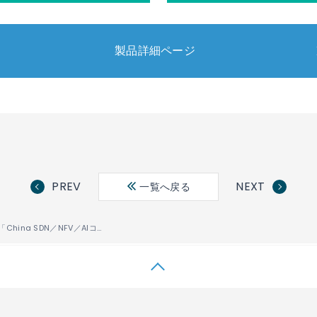
製品詳細ページ
PREV
NEXT
一覧へ戻る
IP Infusion、「China SDN／NFV／AIコンファレンス」にて、よりスマートでシンプルなオープン・ネットワーク構築を実演