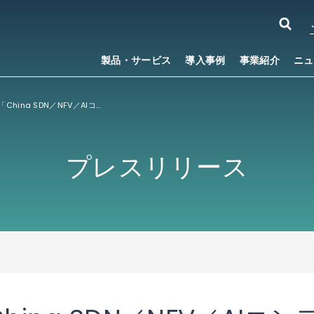
製品・サービス
導入事例
事業紹介
ニュ
IP Infusion、「China SDN／NFV／AIコンファレンス」にて、よりスマートでシンプルなオープン・ネットワーク構築を実演
プレスリリース