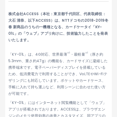
株式会社ACCESS（本社：東京都千代田区、代表取締役：
大石 清恭、以下ACCESS）は、NTTドコモの2018-2019冬
春 新商品のうちの一機種となる、カードケータイ「KY-
01L」の「ウェブ」アプリ向けに、技術協力したことを発表
いたします。
※1
※1
「KY-01L」は、4G対応、世界最薄
・最軽量
（厚さ約
5.3mm、重さ約47g）の機能を、カードサイズに凝縮した
携帯端末です。電子ペーパーディスプレイを搭載している
ため、低消費電力で利用することができ、VoLTEやWi-Fiテ
ザリングにも対応しています。ポケットやカードケース、
手帳に入れて持ち運ぶなど、利用シーンに合わせた使い方
が可能です。
「KY-01L」にはインターネット閲覧機能として「ウェブ」
アプリが搭載されております。ACCESSは、ブラウザエン
ジンのメモリ使用効率の改善とカスタマイズ、同アプリの