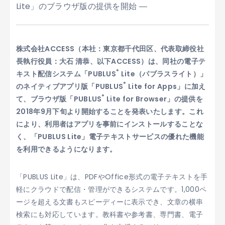
Lite」のブラウザ版の提供を開始 ―
株式会社ACCESS（本社：東京都千代田区、代表取締役社
長執行役員：大石 清恭、以下ACCESS）は、同社の電子テ
®
キスト配信システム「PUBLUS
Lite（パブラスライト）」
®
のネイティブアプリ版「PUBLUS
Lite for Apps」に加え
®
て、ブラウザ版「PUBLUS
Lite for Browser」の提供を
2018年9月下旬より開始することを発表いたします。これ
により、利用者はアプリを事前にインストールすることな
く、「PUBLUS Lite」電子テキストサービスの優れた機能
を利用できるようになります。
「PUBLUS Lite」は、PDFやOffice形式の電子テキストを手
軽にクラウドで配信・管理ができるシステムです。1,000ペ
ージを超える文書もスピーディーに表示でき、文章の横串
検索にも対応しています。教科書や参考書、専門書、電子