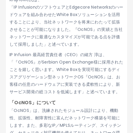
「IP InfusionのソフトウェアとEdgecore Networksのハー
ドウェアを組み合わせたWhite Boxソリューションを活用
することにより、当社ネットワークを将来にわたって拡張
させることが可能になりました。『OcNOS』の実績と当社
ネットワークに最適なカスタマイズが可能である点を評価
して採用しました」と述べています。
IP Infusion 最高経営責任者（CEO）の緒方 淳は、
「『OcNOS』がSerbian Open Exchange様に採用された
ことを嬉しく思います。White Boxを実現可能にするディ
スアグリゲーション型ネットワークOS『OcNOS』は、お
客様の任意のハードウェアに実装できる柔軟性により、新
サービス開発の総コストを低減します」と述べています。
「OcNOS」について
「OcNOS」は、洗練されたモジュール設計により、機動
性、拡張性、耐障害性に富んだネットワーク構築を可能に
します。また、多彩なIP／MPLSルーティング、スイッチン
グ、セキュリティ対応機能を備えており、ネットワーク環