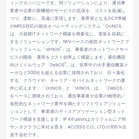
ィングカンパニーです。同ソリューションにより、通信事
業者や企業の新機能やサービスの拡張を、コストを低減し
つつ、柔軟に、迅速に実現します。業界初となるOCP準拠
のMPLS対応の統合オペレーティングシステム「OcNOS」
は、大規模ITネットワーク構築を簡素化し、実装を容易に
するソリューションです。NFVベースの仮想ネットワークプ
®
ラットフォーム「VirNOS
」は、事業者のネットワークサー
ビスの開発・運用をコスト効率よく構築します。通信機器
®
向けミドルウェア「ZebOS
」は、世界中の大手通信機器メ
ーカなど300社を超える企業に採用されており、日々進化
する、クラウドや、キャリア・モバイルネットワークの要
件に応えます。「OcNOS」と「VirNOS」は、「ZebOS」
をベースに開発されており、通信事業者や企業の物理的／
仮想的なネットワーク要件を満たすソフトウェアソリュー
ションとして、事業者のディスアグリゲーション型ネット
ワーク構築を支援します。IP Infusionはカリフォルニア州
サンタクララに本社を置き、ACCESS CO., LTD.の100％出
資子会社です。