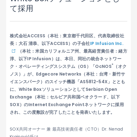
て採用
株式会社ACCESS（本社：東京都千代田区、代表取締役社
長：大石 清恭、以下ACCESS）の子会社
IP Infusion Inc.
（本社：米国カリフォルニア州、最高経営責任者：緒方
淳、以下IP Infusion）は、本日、同社の統合ネットワー
®
ク・オペレーティングスシステム（OS）「OcNOS
（オク
ノス）」が、Edgecore Networks（本社：台湾・新竹サ
イエンスパーク）のスイッチ機器「AS5812-54X」ととも
に、White BoxソリューションとしてSerbian Open
Exchange（本社：セルビア共和国ベオクラード、以下
SOX）のInternet Exchange Pointネットワークに採用
され、この度敷設が完了したことを発表いたします。
SOX共同オーナー 兼 最高技術責任者（CTO）Dr. Nenad
Krajnović氏は、