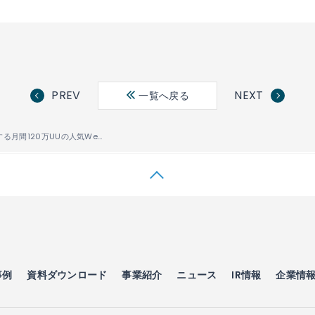
PREV
NEXT
一覧へ戻る
小学館が運営する月間120万UUの人気Webまんがサービス「サンデーうぇぶり」が「PUBLUS
」をベ
®
事例
資料ダウンロード
事業紹介
ニュース
IR情報
企業情