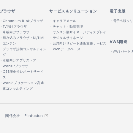
ブラウザ
サービス＆ソリューション
電子出版
・Chromium Blinkブラウザ
・キャリアメール
・電子出版ソ
・TV向けブラウザ
・チャット・動態管理
・車載向けブラウザ
・サムスン製サイネージディスプレイ
・組み込みブラウザ・UI/HMI
・デジタルサイネージ
AWS開発
エンジン
・台湾向けリピート通販支援サービス
・ブラウザ技術コンサルティン
・Webデータベース
・AWSパート
グ
・車載向けアプリストア
・WebKitブラウザ
・OSS脆弱性レポートサービ
ス
・Webアプリケーション高速
化コンサルティング
関係会社：IP Infusion