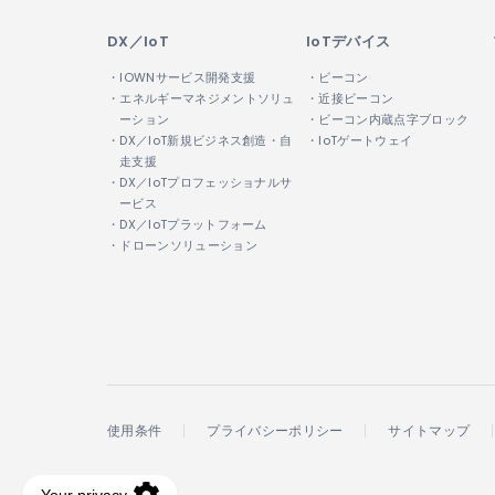
DX／IoT
IoTデバイス
・IOWNサービス開発支援
・ビーコン
・エネルギーマネジメントソリュ
・近接ビーコン
ーション
・ビーコン内蔵点字ブロック
・DX／IoT新規ビジネス創造・自
・IoTゲートウェイ
走支援
・DX／IoTプロフェッショナルサ
ービス
・DX／IoTプラットフォーム
・ドローンソリューション
使用条件
プライバシーポリシー
サイトマップ