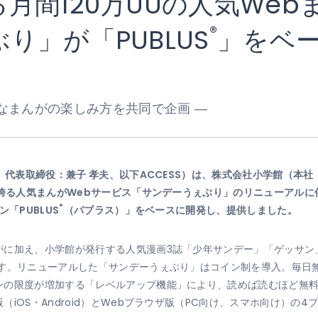
月間120万UUの人気We
®
り」が「PUBLUS
」をベ
なまんがの楽しみ方を共同で企画 ―
区、代表取締役：兼子 孝夫、以下ACCESS）は、株式会社小学館（本
を誇る人気まんがWebサービス「サンデーうぇぶり」のリニューアル
®
「PUBLUS
（パブラス）」をベースに開発し、提供しました。
がに加え、小学館が発行する人気漫画3誌「少年サンデー」「ゲッサン
です。リニューアルした「サンデーうぇぶり」はコイン制を導入。毎日
ンの限度が増加する「レベルアップ機能」により、読めば読むほど無
iOS・Android）とWebブラウザ版（PC向け、スマホ向け）の