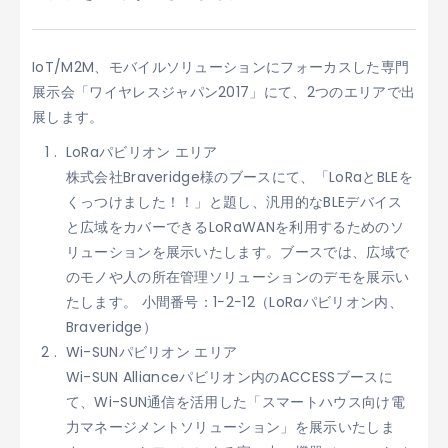
IoT/M2M、モバイルソリューションにフォーカスした専門
展示会「ワイヤレスジャパン2017」にて、2つのエリアで出
展します。
LoRaパビリオン エリア
株式会社Braveridge様のブースにて、「LoRaとBLEを
くっつけました！！」と題し、汎用的なBLEデバイス
と広域をカバーできるLoRaWANを利用するためのソ
リューションを展示いたします。ブースでは、広域で
のモノや人の所在管理ソリューションのデモを展示い
たします。 小間番号：1−2−12（LoRaパビリオン内、
Braveridge）
Wi-SUNパビリオン エリア
Wi-SUN Allianceパビリオン内のACCESSブースに
て、Wi-SUN通信を活用した「スマートハウス向け電
力マネージメントソリューション」を展示いたしま