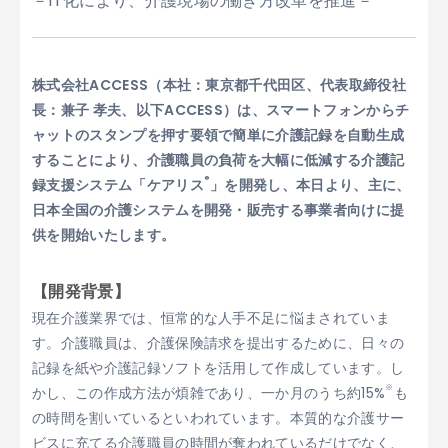
－IT化により、介護現場の働き方改革を推進－
株式会社ACCESS（本社：東京都千代田区、代表取締役社
長：兼子 孝夫、以下ACCESS）は、スマートフォンからチ
ャットのスタンプを押す要領で簡単に介護記録を自動生成
することにより、介護職員の負荷を大幅に低減する介護記
®
録支援システム「ケアリス
」を開発し、本日より、主に、
日本全国の介護システムを開発・販売する事業者向けに提
供を開始いたします。
【開発背景】
現在介護業界では、恒常的な人手不足に悩まされていま
す。介護職員は、介護保険請求を提出するために、日々の
記録を紙や介護記録ソフトを活用して作成しています。し
※
かし、この作成方法が煩雑であり、一か月のうち約15%
も
の時間を割いているといわれています。本質的な介護サー
ビスに充てる介護職員の時間が奪われているだけでなく、