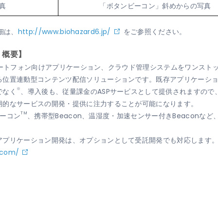
真
「ボタンビーコン」斜めからの写真
細は、
http://www.biohazard6.jp/
をご参照ください。
k」概要】
末、スマートフォン向けアプリケーション、クラウド管理システムをワンス
位置連動型コンテンツ配信ソリューションです。既存アプリケーションへの
※
でなく
、導入後も、従量課金のASPサービスとして提供されますので
期的なサービスの開発・提供に注力することが可能になります。
TM
ビーコン
、携帯型Beacon、温湿度・加速センサー付きBeacon
アプリケーション開発は、オプションとして受託開発でも対応します
.com/