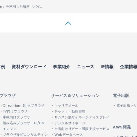
「LINE Beacon」を利用した映画『バイオハザード：ザ・ファイナル』の プロモーションイベントに、 ACCESSの「ボタンビーコン
事例
資料ダウンロード
事業紹介
ニュース
IR情報
企業情
ブラウザ
サービス＆ソリューション
電子出版
・Chromium Blinkブラウザ
・キャリアメール
・電子出版ソ
・TV向けブラウザ
・チャット・動態管理
・車載向けブラウザ
・サムスン製サイネージディスプレイ
・組み込みブラウザ・UI/HMI
・デジタルサイネージ
AWS開発
エンジン
・台湾向けリピート通販支援サービス
・ブラウザ技術コンサルティン
・Webデータベース
・AWSパート