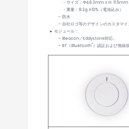
・サイズ：Φ46.3mm x H: 11.5m
・重量：8.2g ±10%（電池込み）
– 防水
– 自社ロゴ等のデザインのカスタマ
モジュール：
– iBeacon／Eddystone対応。
®
– BT（Bluetooth
）認証および無線規