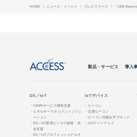
HOME
ニュース・イベント
プレスリリース
↑
製品・サービス
導入
DX／IoT
IoTデバイス
・IOWNサービス開発支援
・ビーコン
・エネルギーマネジメントソリュ
・近接ビーコン
ーション
・ビーコン内蔵点字ブロック
・DX／IoT新規ビジネス創造・自
・IoTゲートウェイ
走支援
・DX／IoTプロフェッショナルサ