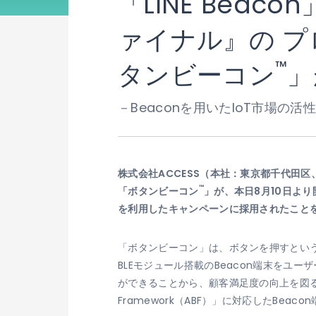
「LINE Bea
ァイナル』の プ
™
タンビーコン
」
－Beaconを用いたIoT市場の活
株式会社ACCESS（本社：東京都千代田
™
「ボタンビーコン
」が、本日8月10日より
を利用したキャンペーンに採用されたこと
「ボタンビーコン」は、ボタンを押すという
BLEモジュール搭載のBeacon端末を
ができることから、顧客満足度の向上を図るこ
Framework（ABF）」に対応したBeac