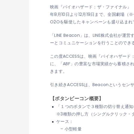
映画『バイオハザード：ザ・ファイナル』（
年8月10日より12月19日まで、全国劇場（
O2Oを駆使したキャンペーンも盛り込まれ
「LINE Beacon」は、LINE株式会
ーとコミュニケーションを行うことのでき
この度ACCESSは、映画『バイオハザード
に、「ABF」の豊富な市場実績から蓄積さ
きます。
引き続きACCESSは、Beaconという
【ボタンビーコン概要】
「１つのボタンで３種類の切り替え通知
※3種類の押し方（シングルクリック・
ケース：
– 小型軽量