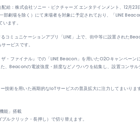
配給：株式会社ソニー・ピクチャーズ エンタテインメント、12月23日
※一部劇場を除く）にて来場者を対象に予定されており、「LINE Bea
ています。
社が運営するコミュニケーションアプリ「LINE」上で、街中等に設置されたB
るサービスです。
：ザ・ファイナル』での「LINE Beacon」を用いたO2Oキャンペ
れた、Beaconの電波強度・頻度などノウハウを結集し、設置コンサ
センサー技術を用いた画期的なIoTサービスの普及拡大に注力してまいりま
機能」搭載
ダブルクリック・長押し）で切り替えます。