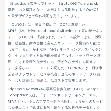
（Broadcom製チップセット「StrataXGS Tomahawk」
搭載）の２機種となり、本日より提供開始する「OcNOS」
の最新版v1.2との動作検証を完了しています。
「OcNOS」は、業界で初めて、OCPに準拠した、
MPLS（Multi-Protocol Label Switching）対応の統合ネッ
トワークOSです。洗練されたモジュール設計により、機動
性、拡張性、耐障害性に富んだネットワーク構築を可能に
します。また、多彩なIP／MPLS ルーティング、スイッチン
グ、セキュリティ対応機能を備えており、ネットワーク環
境における物理的な要件にも、仮想的な要件にも応えま
す。多様なハードウェアに対応した「OcNOS」は、通信事
業者やクラウドサービス事業者、企業のネットワーク構築
を、より迅速に、簡易に、低コストで実現します。
Edgecore Networksの最高経営責任者（CEO）George
Tchaparian氏は、「オープンネットワーキング、SDN、
NFVといった今日のアプローチを活用し、より多くのサービ
スを低コストで迅速に収容可能とする次世代データセンタ