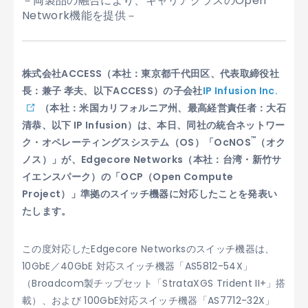
－両製品の融合により、キャリアクラスのOpen
Network機能を提供－
株式会社ACCESS（本社：東京都千代田区、代表取締役社
長：兼子 孝夫、以下ACCESS）の子会社
IP Infusion Inc.
（本社：米国カリフォルニア州、最高経営責任者：大石
清恭、以下 IP Infusion）は、本日、同社の統合ネットワー
™
ク・オペレーティングスシステム（OS）「OcNOS
（オク
ノス）」が、Edgecore Networks（本社：台湾・新竹サ
イエンスパーク）の「OCP（Open Compute
Project）」準拠のスイッチ機器に対応したことを発表い
たします。
この度対応したEdgecore Networksのスイッチ機器は、
10GbE／40GbE 対応スイッチ機器「AS5812-54X」
（Broadcom製チップセット「StrataXGS Trident II+」搭
載）、および 100GbE対応スイッチ機器「AS7712-32X」