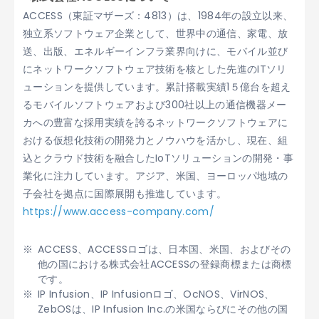
ACCESS（東証マザーズ：4813）は、1984年の設立以来、
独立系ソフトウェア企業として、世界中の通信、家電、放
送、出版、エネルギーインフラ業界向けに、モバイル並び
にネットワークソフトウェア技術を核とした先進のITソリ
ューションを提供しています。累計搭載実績1５億台を超え
るモバイルソフトウェアおよび300社以上の通信機器メー
カへの豊富な採用実績を誇るネットワークソフトウェアに
おける仮想化技術の開発力とノウハウを活かし、現在、組
込とクラウド技術を融合したIoTソリューションの開発・事
業化に注力しています。アジア、米国、ヨーロッパ地域の
子会社を拠点に国際展開も推進しています。
https://www.access-company.com/
ACCESS、ACCESSロゴは、日本国、米国、およびその
他の国における株式会社ACCESSの登録商標または商標
です。
IP Infusion、IP Infusionロゴ、OcNOS、VirNOS、
ZebOSは、IP Infusion Inc.の米国ならびにその他の国