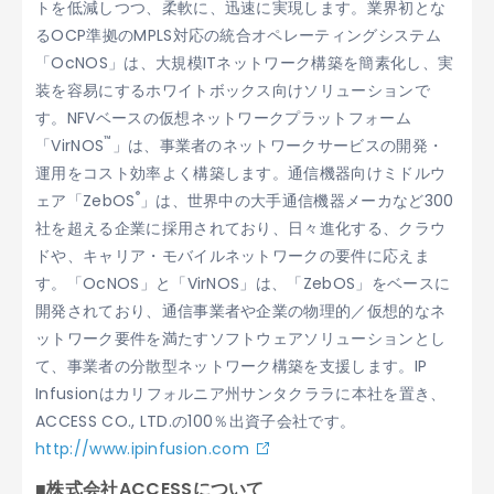
トを低減しつつ、柔軟に、迅速に実現します。業界初とな
るOCP準拠のMPLS対応の統合オペレーティングシステム
「OcNOS」は、大規模ITネットワーク構築を簡素化し、実
装を容易にするホワイトボックス向けソリューションで
す。NFVベースの仮想ネットワークプラットフォーム
™
「VirNOS
」は、事業者のネットワークサービスの開発・
運用をコスト効率よく構築します。通信機器向けミドルウ
®
ェア「ZebOS
」は、世界中の大手通信機器メーカなど300
社を超える企業に採用されており、日々進化する、クラウ
ドや、キャリア・モバイルネットワークの要件に応えま
す。「OcNOS」と「VirNOS」は、「ZebOS」をベースに
開発されており、通信事業者や企業の物理的／仮想的なネ
ットワーク要件を満たすソフトウェアソリューションとし
て、事業者の分散型ネットワーク構築を支援します。IP
Infusionはカリフォルニア州サンタクララに本社を置き、
ACCESS CO., LTD.の100％出資子会社です。
http://www.ipinfusion.com
■株式会社ACCESSについて