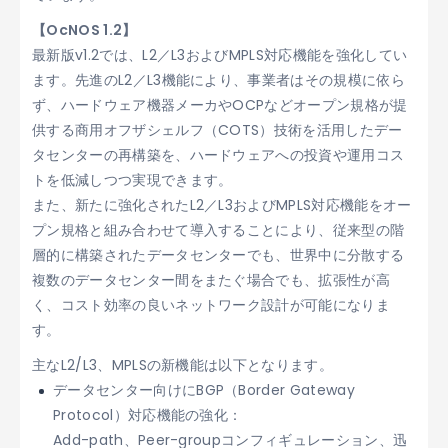
【OcNOS 1.2】
最新版v1.2では、L2／L3およびMPLS対応機能を強化してい
ます。先進のL2／L3機能により、事業者はその規模に依ら
ず、ハードウェア機器メーカやOCPなどオープン規格が提
供する商用オフザシェルフ（COTS）技術を活用したデー
タセンターの再構築を、ハードウェアへの投資や運用コス
トを低減しつつ実現できます。
また、新たに強化されたL2／L3およびMPLS対応機能をオー
プン規格と組み合わせて導入することにより、従来型の階
層的に構築されたデータセンターでも、世界中に分散する
複数のデータセンター間をまたぐ場合でも、拡張性が高
く、コスト効率の良いネットワーク設計が可能になりま
す。
主なL2/L3、MPLSの新機能は以下となります。
データセンター向けにBGP（Border Gateway
Protocol）対応機能の強化：
Add-path、Peer-groupコンフィギュレーション、迅