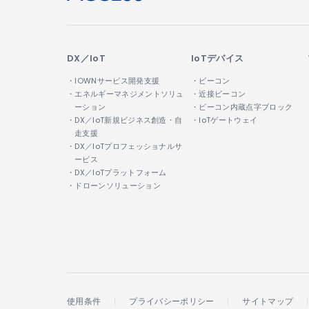
DX／IoT
IoTデバイス
・IOWNサービス開発支援
・ビーコン
・エネルギーマネジメントソリュ
・近接ビーコン
ーション
・ビーコン内蔵点字ブロック
・DX／IoT新規ビジネス創造・自
・IoTゲートウェイ
走支援
・DX／IoTプロフェッショナルサ
ービス
・DX／IoTプラットフォーム
・ドローンソリューション
使用条件
プライバシーポリシー
サイトマップ