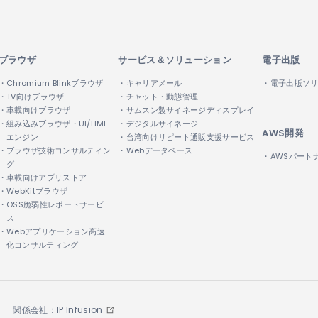
ブラウザ
サービス＆ソリューション
電子出版
・Chromium Blinkブラウザ
・キャリアメール
・電子出版ソ
・TV向けブラウザ
・チャット・動態管理
・車載向けブラウザ
・サムスン製サイネージディスプレイ
・組み込みブラウザ・UI/HMI
・デジタルサイネージ
AWS開発
エンジン
・台湾向けリピート通販支援サービス
・ブラウザ技術コンサルティン
・Webデータベース
・AWSパート
グ
・車載向けアプリストア
・WebKitブラウザ
・OSS脆弱性レポートサービ
ス
・Webアプリケーション高速
化コンサルティング
関係会社：IP Infusion