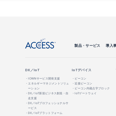
↑
製品・サービス
導入
DX／IoT
IoTデバイス
・IOWNサービス開発支援
・ビーコン
・エネルギーマネジメントソリュ
・近接ビーコン
ーション
・ビーコン内蔵点字ブロック
・DX／IoT新規ビジネス創造・自
・IoTゲートウェイ
走支援
・DX／IoTプロフェッショナルサ
ービス
・DX／IoTプラットフォーム