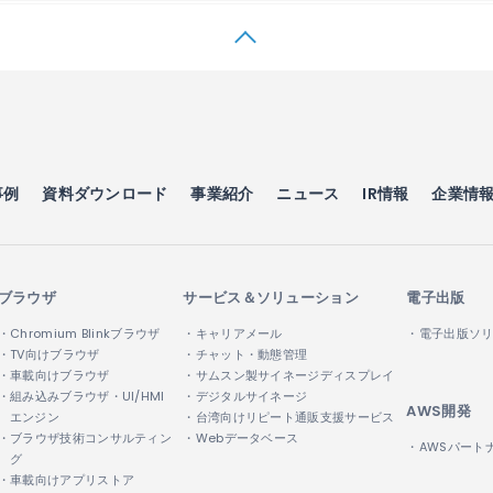
事例
資料ダウンロード
事業紹介
ニュース
IR情報
企業情
ブラウザ
サービス＆ソリューション
電子出版
・Chromium Blinkブラウザ
・キャリアメール
・電子出版ソ
・TV向けブラウザ
・チャット・動態管理
・車載向けブラウザ
・サムスン製サイネージディスプレイ
・組み込みブラウザ・UI/HMI
・デジタルサイネージ
AWS開発
エンジン
・台湾向けリピート通販支援サービス
・ブラウザ技術コンサルティン
・Webデータベース
・AWSパート
グ
・車載向けアプリストア