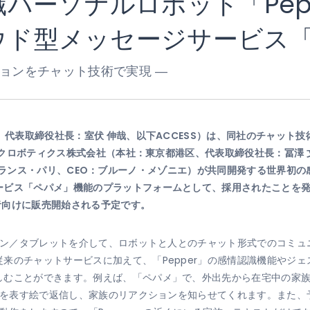
パーソナルロボット「Pep
ウド型メッセージサービス「Li
ョンをチャット技術で実現 ―
区、代表取締役社長：室伏 伸哉、以下ACCESS）は、同社のチャット
クロボティクス株式会社（本社：東京都港区、代表取締役社長：冨澤 
S（本社：フランス・パリ、CEO：ブルーノ・メゾニエ）が共同開発する世界初
ビス「ペパメ」機能のプラットフォームとして、採用されたことを発表い
発者向けに販売開始される予定です。
フォン／タブレットを介して、ロボットと人とのチャット形式でのコミ
来のチャットサービスに加えて、「Pepper」の感情認識機能やジ
しむことができます。例えば、「ペパメ」で、外出先から在宅中の家
哀楽を表す絵で返信し、家族のリアクションを知らせてくれます。また