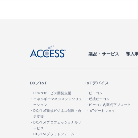
↑
製品・サービス
導入
DX／IoT
IoTデバイス
・IOWNサービス開発支援
・ビーコン
・エネルギーマネジメントソリュ
・近接ビーコン
ーション
・ビーコン内蔵点字ブロック
・DX／IoT新規ビジネス創造・自
・IoTゲートウェイ
走支援
・DX／IoTプロフェッショナルサ
ービス
・DX／IoTプラットフォーム