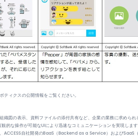
クロボティクスの公開情報をご覧ください。
、所属組織図の表示、資料ファイルの添付共有など、企業の業務に求めら
観的な操作が可能なUIにより迅速なコミュニケーションを実現します
ESS自社開発のBaaS（Backend as a Service）およびSaaS（So