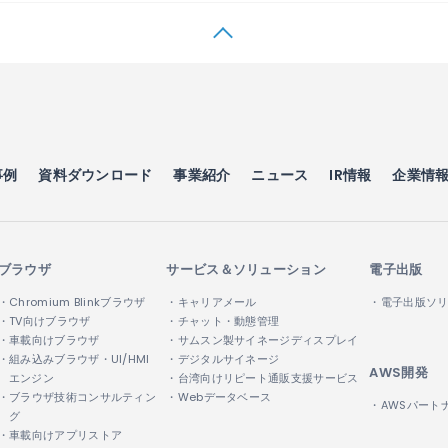
事例
資料ダウンロード
事業紹介
ニュース
IR情報
企業情
ブラウザ
サービス＆ソリューション
電子出版
・Chromium Blinkブラウザ
・キャリアメール
・電子出版ソ
・TV向けブラウザ
・チャット・動態管理
・車載向けブラウザ
・サムスン製サイネージディスプレイ
・組み込みブラウザ・UI/HMI
・デジタルサイネージ
AWS開発
エンジン
・台湾向けリピート通販支援サービス
・ブラウザ技術コンサルティン
・Webデータベース
・AWSパート
グ
・車載向けアプリストア