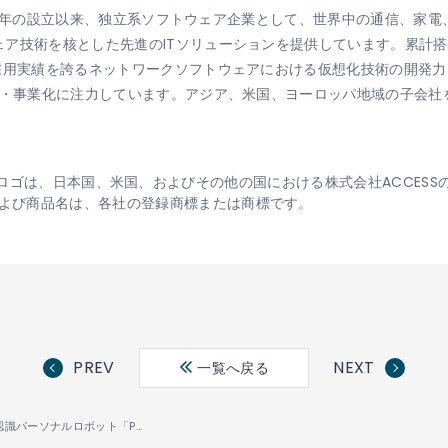
1984年の設立以来、独立系ソフトウェア企業として、世界中の通信、
ア技術を核とした先進のITソリューションを提供しています。累計搭
の採用実績を誇るネットワークソフトウェアにおける仮想化技術の開発
発・事業化に注力しています。アジア、米国、ヨーロッパ地域の子会社
、Linkitロゴは、日本国、米国、およびその他の国における株式会社ACCE
よび商品名は、各社の登録商標または商標です。
PREV
NEXT
一覧へ戻る
世界初の感情認識パーソナルロボット「Pepper」に ACCESSのクラウド型メッセージサービス「Linkit