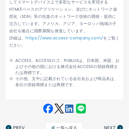
してスマートデバイス上で多彩なサービスを実現する
HTML5ベースのアプリケーション、並びにネットワーク仮
想化（SDN）等の先進のネットワーク技術の開発・提供に
注力しています。アメリカ、アジア、ヨーロッパ地域の子
会社を拠点に国際展開も推進しています。
詳細は、
https://www.access-company.com/
をご覧く
ださい。
ACCESS、ACCESSロゴ、PUBLUSは、日本国、米国、お
よびその他の国における株式会社ACCESSの登録商標ま
たは商標です。
その他、文中に記載されている会社名および商品名は、
各社の登録商標または商標です。
Fac
Twit
Link
LINE
ebo
ter
edin
PREV
NEXT
一覧へ戻る