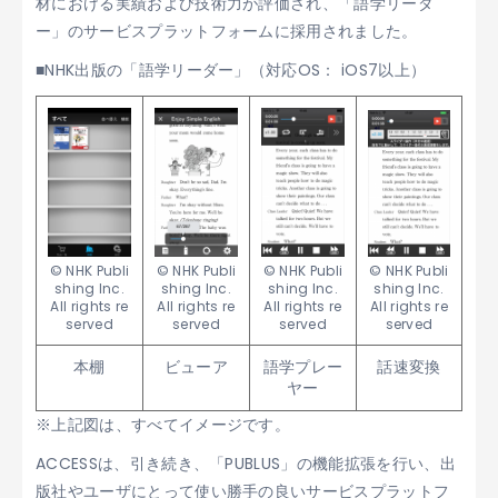
材における実績および技術力が評価され、「語学リーダ
ー」のサービスプラットフォームに採用されました。
■NHK出版の「語学リーダー」（対応OS： iOS7以上）
© NHK Publi
© NHK Publi
© NHK Publi
© NHK Publi
shing Inc.
shing Inc.
shing Inc.
shing Inc.
All rights re
All rights re
All rights re
All rights re
served
served
served
served
本棚
ビューア
語学プレー
話速変換
ヤー
※上記図は、すべてイメージです。
ACCESSは、引き続き、「PUBLUS」の機能拡張を行い、出
版社やユーザにとって使い勝手の良いサービスプラットフ