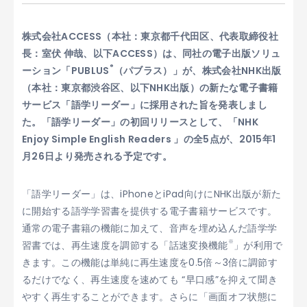
株式会社ACCESS（本社：東京都千代田区、代表取締役社
長：室伏 伸哉、以下ACCESS）は、同社の電子出版ソリュ
®
ーション「PUBLUS
（パブラス）」が、株式会社NHK出版
（本社：東京都渋谷区、以下NHK出版）の新たな電子書籍
サービス「語学リーダー」に採用された旨を発表しまし
た。「語学リーダー」の初回リリースとして、「NHK
Enjoy Simple English Readers 」の全5点が、2015年1
月26日より発売される予定です。
「語学リーダー」は、iPhoneとiPad向けにNHK出版が新た
に開始する語学学習書を提供する電子書籍サービスです。
通常の電子書籍の機能に加えて、音声を埋め込んだ語学学
※
習書では、再生速度を調節する「話速変換機能
」が利用で
きます。この機能は単純に再生速度を0.5倍～3倍に調節す
るだけでなく、再生速度を速めても “早口感”を抑えて聞き
やすく再生することができます。さらに「画面オフ状態に