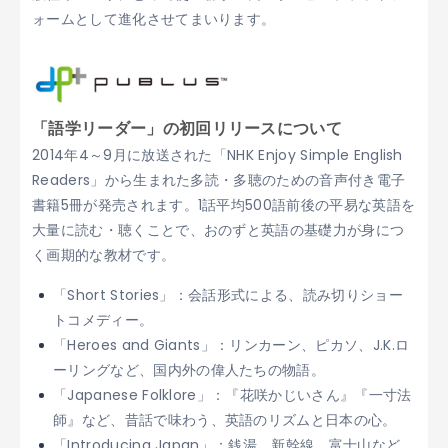
ォームとして進化させてまいります。
「語学リーダー」の初回リリースについて
2014年4～9月に放送された「NHK Enjoy Simple English
Readers」から生まれた多読・多聴のための音声付き電子
書籍5冊が発売されます。1話平均500語前後の平易な英語を
大量に読む・聴くことで、おのずと英語の基礎力が身につ
く画期的な教材です。
「Short Stories」：会話形式による、読み切りショー
トコメディー。
「Heroes and Giants」：リンカーン、ピカソ、J.K.ロ
ーリングなど、国内外の偉人たちの物語。
「Japanese Folklore」：『花咲かじいさん』『一寸法
師』など、昔話で味わう、英語のリズムと日本の心。
「Introducing Japan」：銭湯、新幹線、富士山など、