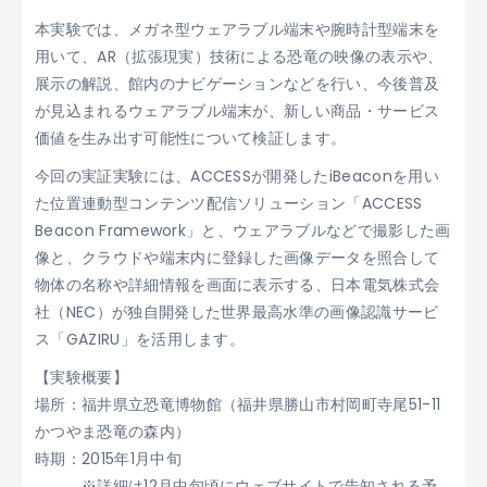
本実験では、メガネ型ウェアラブル端末や腕時計型端末を
用いて、AR（拡張現実）技術による恐竜の映像の表示や、
展示の解説、館内のナビゲーションなどを行い、今後普及
が見込まれるウェアラブル端末が、新しい商品・サービス
価値を生み出す可能性について検証します。
今回の実証実験には、ACCESSが開発したiBeaconを用い
た位置連動型コンテンツ配信ソリューション「ACCESS
Beacon Framework」と、ウェアラブルなどで撮影した画
像と、クラウドや端末内に登録した画像データを照合して
物体の名称や詳細情報を画面に表示する、日本電気株式会
社（NEC）が独自開発した世界最高水準の画像認識サービ
ス「GAZIRU」を活用します。
【実験概要】
場所：福井県立恐竜博物館（福井県勝山市村岡町寺尾51-11
かつやま恐竜の森内）
時期：2015年1月中旬
※詳細は12月中旬頃にウェブサイトで告知される予