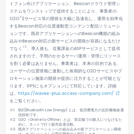
トフォン向けアプリケーション、Beaconクラウド管理シ
ステムをワンストップで提供することにより、事業者の
※
O2O
2サービス等の開発を大幅に迅速化し、運用を効率化
するBeacon対応の位置連動型コンテンツ配信ソリューシ
ョンです。既存アプリケーションへのBeacon機能の組み
込みやBeacon対応の新サービスの開発が容易になるだけ
※3
でなく
、導入後も、従量課金のASPサービスとして提供
されますので、手間のかかるサーバ運用・管理にリソース
を割く必要はありません。事業者は、本来の目的である、
ユーザーの位置情報に連動した画期的なO2Oサービスやプ
ロモーション施策の開発や提供に注力することが可能とな
ります。GPSにもオプションにて対応しています。詳細
は、
https://wavee-plus.access-company.com/
をご覧ください。
BLE(Bluetooth Low Energy) とは、低消費電力の近距離無線通
信技術です。
O2O（Online to Offline）とは、実店舗での購入につなげるた
めに、ネットで行う販売促進活動。
既存アプリケーションへの組み込みや新アプリケーション開発
は、オプションとして受託開発でも対応します。