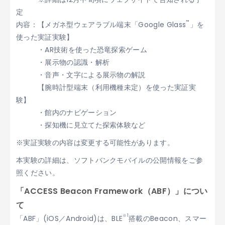
定
™
内容：【メガネ型ウェアラブル端末「Google Glass
」を
使った実証実験】
・AR技術を使った恐竜探索ゲーム
・展示物の認識・解析
・音声・文字による展示物の解説
【腕時計型端末（利用機種未定）を使った実証実
験】
・館内のナビゲーション
・探知機に見立てた探索体験など
※実証実験の内容は変更する可能性があります。
本実験の詳細は、ソフトバンクモバイルの公開情報をご参
照ください。
「ACCESS Beacon Framework（ABF）」につい
て
※1
「ABF」(iOS／Android)は、BLE
搭載のBeacon、スマー