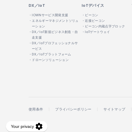
DX／IoT
IoTデバイス
・IOWNサービス開発支援
・ビーコン
・エネルギーマネジメントソリュ
・近接ビーコン
ーション
・ビーコン内蔵点字ブロック
・DX／IoT新規ビジネス創造・自
・IoTゲートウェイ
走支援
・DX／IoTプロフェッショナルサ
ービス
・DX／IoTプラットフォーム
・ドローンソリューション
使用条件
プライバシーポリシー
サイトマップ