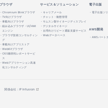
ブラウザ
サービス＆ソリューション
電子出版
・Chromium Blinkブラウザ
・キャリアメール
・電子出版ソ
・TV向けブラウザ
・チャット・動態管理
・車載向けブラウザ
・サムスン製サイネージディスプレイ
・組み込みブラウザ・UI/HMI
・デジタルサイネージ
AWS開発
エンジン
・台湾向けリピート通販支援サービス
・ブラウザ技術コンサルティン
・Webデータベース
・AWSパート
グ
・車載向けアプリストア
・WebKitブラウザ
・OSS脆弱性レポートサービ
ス
・Webアプリケーション高速
化コンサルティング
関係会社：IP Infusion