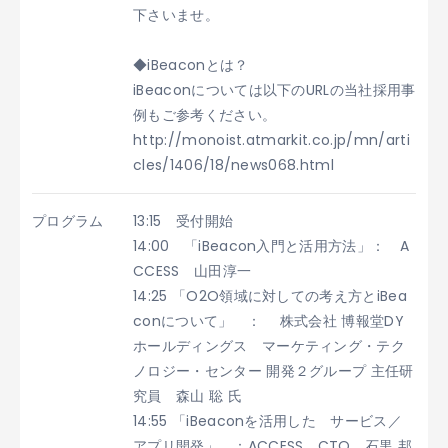
下さいませ。
◆iBeaconとは？
iBeaconについては以下のURLの当社採用事
例もご参考ください。
http://monoist.atmarkit.co.jp/mn/arti
cles/1406/18/news068.html
プログラム
13:15 受付開始
14:00 「iBeacon入門と活用方法」： A
CCESS 山田淳一
14:25 「O2O領域に対しての考え方とiBea
conについて」 ： 株式会社 博報堂DY
ホールディングス マーケティング・テク
ノロジー・センター 開発２グループ 主任研
究員 森山 聡 氏
14:55 「iBeaconを活用した サービス／
アプリ開発」 ：ACCESS CTO 石黒 邦