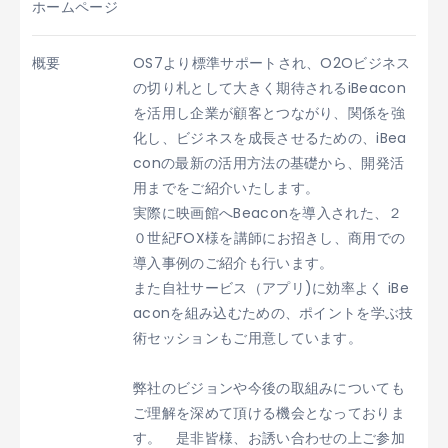
ホームページ
概要
OS7より標準サポートされ、O2Oビジネス
の切り札として大きく期待されるiBeacon
を活用し企業が顧客とつながり、関係を強
化し、ビジネスを成長させるための、iBea
conの最新の活用方法の基礎から、開発活
用までをご紹介いたします。
実際に映画館へBeaconを導入された、２
０世紀FOX様を講師にお招きし、商用での
導入事例のご紹介も行います。
また自社サービス（アプリ)に効率よく iBe
aconを組み込むための、ポイントを学ぶ技
術セッションもご用意しています。
弊社のビジョンや今後の取組みについても
ご理解を深めて頂ける機会となっておりま
す。 是非皆様、お誘い合わせの上ご参加