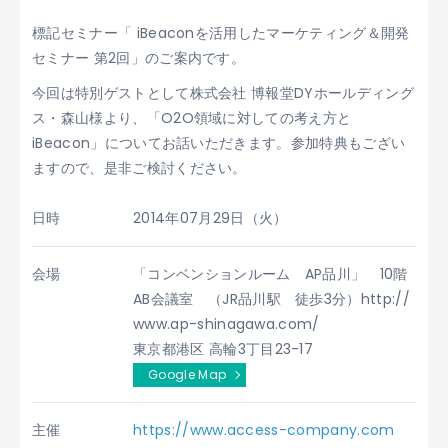
標記セミナー「 iBeaconを活用したマーケティング＆開発
セミナー 第2回」のご案内です。
今回は特別ゲストとして
株式会社 博報堂DYホールディング
ス
・森山様より、「O2O領域に対しての考え方と
iBeacon」についてお話いただきます。参加特典もござい
ますので、是非ご検討ください。
日時
2014年07月29日（火）
会場
「コンベンションルーム AP品川」 10階
AB会議室 （JR品川駅 徒歩3分）http://
www.ap-shinagawa.com/
東京都港区 高輪3丁目23-17
Google Map
主催
https://www.access-company.com