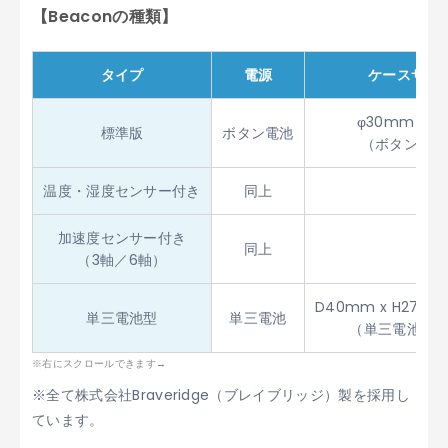
【Beaconの種類】
タイプ
電源
ケースサイ
φ30mm x H
標準版
ボタン電池
（ボタン電池
温度・湿度センサー付き
同上
同
加速度センサー付き
同上
同
（3軸／6軸）
D40mm x H27mm
単三電池型
単三電池
（単三電池2本
※全て株式会社Braveridge（ブレイブリッジ）製を採用し
ています。