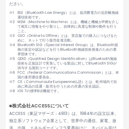
ださい。
BLE（Bluetooth Low Energy）とは、低消費電力の近距離無線
通信技術です。
M2M（Machine to Machine）とは、機械と機械がIP網を介し
て相互に情報をやり取りし、自律的に高度な制御や動作を行う
こと。
O2O（Online to Offline）とは、実店舗での購入につなげるた
めに、ネットで行う販売促進活動。
Bluetooth SIG（Special Interest Group）は、Bluetooth規
格の策定や認証などを行うBluetooth無線技術推進のための業
界団体です。
QDID（Qualified Design Identification）はBluetooth無線
技術を正規設計で実装している製品に対してBluetooth SIGが
供与する識別コードです。
FCC（Federal Communications Commission）とは、米
国の連邦通信委員会。
CE（Communaute Europeenne仏語）とは、欧州域内で自
由に商品の流通・販売を行うための共通の安全認証。
iOS 7の標準BLE機能です。
■株式会社ACCESSについて
ACCESS（東証マザーズ：4813）は、1984年の設立以来、
独立系ソフトウェア企業として、世界中の通信、家電、放
送、出版、エネルギーインフラ業界向けに、モバイル並び