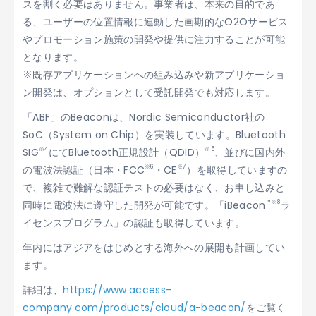
スを割く必要はありません。事業者は、本来の目的であ
る、ユーザーの位置情報に連動した画期的なO2Oサービス
やプロモーション施策の開発や提供に注力することが可能
となります。
※既存アプリケーションへの組み込みや新アプリケーショ
ン開発は、オプションとして受託開発でも対応します。
「ABF」のBeaconは、Nordic Semiconductor社の
SoC（System on Chip）を実装しています。Bluetooth
※4
※5
SIG
にてBluetooth正規設計（QDID）
、並びに国内外
※6
※7
の電波法認証（日本・FCC
・CE
）を取得していますの
で、複雑で難解な認証テストの必要はなく、お申し込みと
™※8
同時に電波法に遵守した開発が可能です。「iBeacon
ラ
イセンスプログラム」の認証も取得しています。
年内にはアジアをはじめとする海外への展開も計画してい
ます。
詳細は、
https://www.access-
company.com/products/cloud/a-beacon/
をご覧く