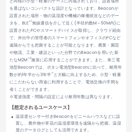
と同様の小型・軽量のケースに内蔵されており、設置場所
を選ばないコンパクトな設計となっています。Beaconが
設置された場所・物の温湿度や機械の稼働状況などのデー
※1
タを、BLE
無線通信を介して近く(半径約数M～50M内)に
設置されたPCやスマートデバイスが取得し、クラウド経由
で、外出中の管理者のスマートフォンやオフィスのPCなど
遠隔からでも把握することが可能となります。農業・園芸
や物流、工業・建設といった分野でのBeaconを用いた新
※2
たなM2M
施策に応用することができます。また、単三電
池型Beaconでは、ボタン電池型Beaconに比べて、耐用年
※
数が約1年半から3年半
と大幅に向上するため、小型・軽量
にこだわらない用途に利用することで、電池交換の手間を
省くことができます。
※電波強度・間隔の設定により耐用年数は異なります。
【想定されるユースケース】
温湿度センサー付きBeaconをビニールハウスなどに設
置し、農作物や草花の温湿度環境を遠隔から把握。温湿
度のデータログとしても活用できます。