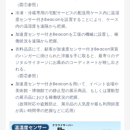
（図①参照）
冷凍・冷蔵専用の宅配サービスの配送用ケース内に温湿
度センサー付きBeaconを設置することにより、ケース
内の温湿度を遠隔から把握。
加速度センサー付きBeaconを工場の機械に設置し、稼
働状況を遠隔から把握。
衣料品店にて、顧客が加速度センサー付きBeacon実装
のハンガーに掛けられた洋服を手に取ると、最寄りのデ
ジタルサイネージにお薦めのコーディネートが映し出さ
れる。
（図②参照）
加速度センサー付きBeaconを用いて、イベント会場や
美術館・博物館での静止型の展示商品、もしくは運動型
の展示品における稼働状況の把握。
（故障対応や盗難防止、展示品の人気度や最も利用頻度
が高い時間帯の把握などに応用）