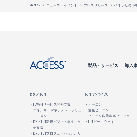
HOME
ニュース・イベント
プレスリリース
↑
製品・サービス
導入
DX／IoT
IoTデバイス
・IOWNサービス開発支援
・ビーコン
・エネルギーマネジメントソリュ
・近接ビーコン
ーション
・ビーコン内蔵点字ブロック
・DX／IoT新規ビジネス創造・自
・IoTゲートウェイ
走支援
・DX／IoTプロフェッショナルサ