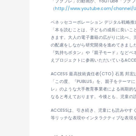
「ブクフレ」の動画が、YouTube「ブク
（
http://www.youtube.com/channel
ベネッセコーポレーション デジタル戦略推
「本を読むことは、子どもの成長に良いこ
きます。大人の電子書籍の広がりに比べ、
の配慮をしながら研究開発を進めてきまし
『気持ちボタン』や『親子モード』などベネ
えプロジェクトに参画いただいているACC
ACCESS 最高技術責任者(CTO) 石黒 邦宏
「この度、『PUBLUS』を、親子をテー
レ』のような大手教育事業者による画期的な
なると考えております。今後とも、児童の
ACCESSは、引き続き、児童にも読みや
等リッチな表現やインタラクティブな表現