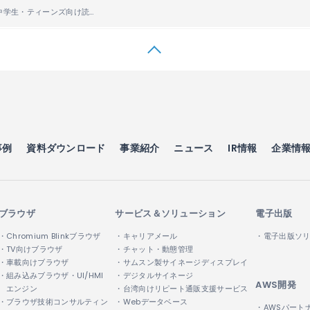
ベネッセの小中学生・ティーンズ向け読書サービス「ブクフレ」にACCESSの電子出版ソリューション「PUBLUS
事例
資料ダウンロード
事業紹介
ニュース
IR情報
企業情
ブラウザ
サービス＆ソリューション
電子出版
・Chromium Blinkブラウザ
・キャリアメール
・電子出版ソ
・TV向けブラウザ
・チャット・動態管理
・車載向けブラウザ
・サムスン製サイネージディスプレイ
・組み込みブラウザ・UI/HMI
・デジタルサイネージ
AWS開発
エンジン
・台湾向けリピート通販支援サービス
・ブラウザ技術コンサルティン
・Webデータベース
・AWSパート