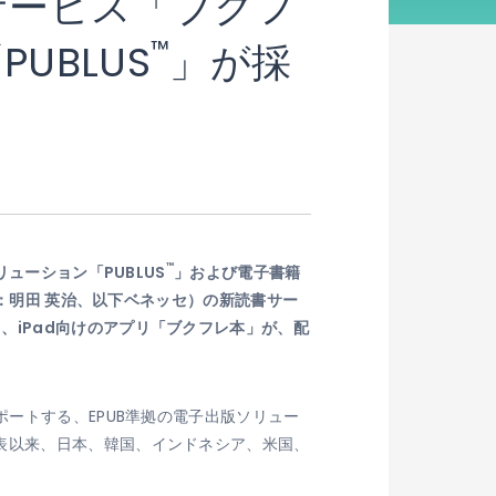
サービス「ブクフ
™
UBLUS
」が採
™
ューション「PUBLUS
」および電子書籍
：明田 英治、以下ベネッセ）の新読書サー
iPad向けのアプリ「ブクフレ本」が、配
ポートする、EPUB準拠の電子出版ソリュー
表以来、日本、韓国、インドネシア、米国、