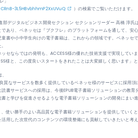
フレ」
/UCRnB-3L5HBvbhhmP2XxUVuQ
）の検索でご覧いただけます。
進部デジタルビジネス開発セクション セクションリーダー 高橋 淳氏
とであり、ベネッセは『ブクフレ』のプラットフォームを通して、安
児童書や小中学生向けの電子書籍は、これからの領域です。ベネッセ
た。
ッセならではの発明も、ACCESS様の優れた技術支援で実現してい
ESS様と、この度良いスタートをきれたことは大変嬉しく思います」
は、
マに良質なサービスを数多く提供しているベネッセ様のサービスに採用
読書サービスへの採用は、今後EPUB電子書籍ソリューションの教育
読書と学びを促進させるような電子書籍ソリューションの開発にまい
すく、使い勝手のよい高品質な電子書籍ソリューションを提供していく
を活用した次世代のコンテンツの環境整備にも貢献していきたいと考