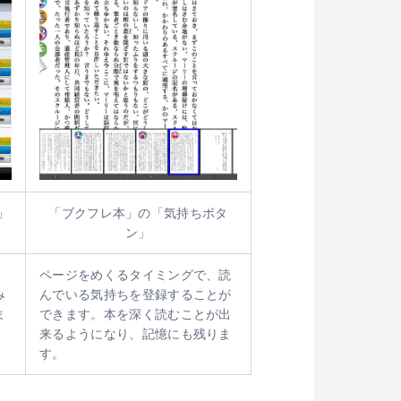
」
「ブクフレ本」の「気持ちボタ
ン」
ページをめくるタイミングで、読
み
んでいる気持ちを登録することが
ま
できます。本を深く読むことが出
来るようになり、記憶にも残りま
す。