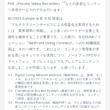
※3
PVR（Private Video Recorder）
などの多彩なコンテン
ツ共有サービスのデモを行います。
ACCESS Europe 会長 大石 清恭は、
「マルチスクリーンサービスによる収益化を実現するため
には、業界標準に準拠し、より多くのパートナー企業と互
換性を確保することが重要です。この度の、当社DLNAソリ
ューション『NetFront Living Connect』へのCAS機能拡
張は、その一例です。これにより、コンテンツ管理者が求
める高いセキュリティを実現しつつ、ノートブックPCやス
マートフォン、タブレットなどでもプレミアムコンテンツ
を楽しむことが可能になります」と述べています。
Digital Living Network Alliance（略称DLNA）は、家電、モバ
イル、 およびパーソナルコンピュータ産業における異メーカ間
の機器の相互接続を容易にするために 2003年6月に結成された
業界団体です。
Conditional Access System（略称CAS）は、有料放送など
で特定の受信機のみでコンテンツの再生を許可する、コンテン
ツ管理・提供方法です。
Private Video Recorder（略称PVR）は、テレビ番組などの放
送コンテンツをハードディスクにデジタル形式で記録するビデ