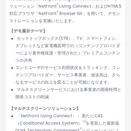
®
リューション「NetFront
Living Connect」およびHTML5
®
対応ブラウザ「NetFront
Browser NX」を用いて、デモン
ストレーションを実施いたします。
【デモ展示テーマ】
セットトップボックス(STB）、TV、スマートフォン、
タブレットなど家電機器間での（コンテンツプロバイダ
ーにより著作権保護・管理された）プレミアムコンテン
ツの共有
エンドユーザのサービス利用状況をトラッキング。コン
テンツプロバイダー、サービス事業者、放送局は、さら
なるサービスの向上を図ることが可能になります。
マルチスクリーンサービスにおける事業者の開発時間と
開発コストの削減
【マルチスクリーンソリューション】
「NetFront Living Connect」： 新たにCAS
※2
（Conditional Access System）
を実装した最新版
™
DLNA Technology Component
ソリューションによ