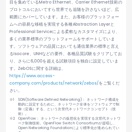
目を集めているMetro Ethernet、Carrier Ethernet技術の
プロトコルにおいてすら世界でも追随を許さないほど、広
範囲にカバーしています。また、お客様のプラットフォー
ムへの容易な移植を実現する各種Abstraction Layerと
Professional Serviceによる柔軟なカスタマイズにより、
多くの業界標準のプラットフォームをサポートしていま
す。ソフトウェアの品質においても通信業界の標準と言え
るIsocore、UNHなどの要件、各種品質試験をクリアしてお
り、さらに6,000を超える試験項目を独自に設定していま
す。ZebOSに関する詳細は、
https://www.access-
company.com/products/network/zebos/
をご覧くだ
さい。
SDN(Software Defined Networking)： ネットワーク構成を
動的に設定するために、ネットワーク全体をソフトウェアで制
御（定義）する、という次世代ネットワークコンセプト（技
術）。
OpenFlow： ネットワークの仮想化を実現する次世代ネットワ
ーク制御技術。OpenFlow Switch Consortiumが提唱し、
Open Networking Foundationにより標準化が進められてい