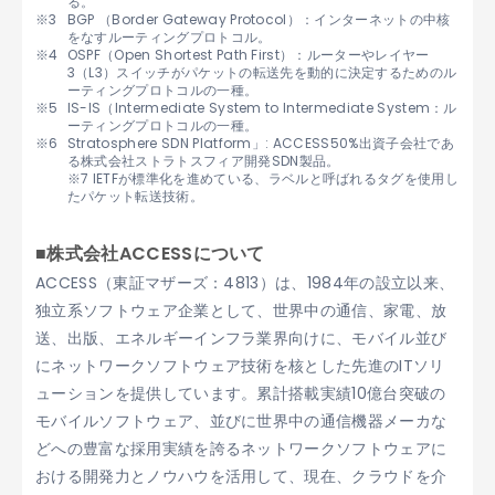
る。
BGP （Border Gateway Protocol）：インターネットの中核
をなすルーティングプロトコル。
OSPF（Open Shortest Path First）：ルーターやレイヤー
3（L3）スイッチがパケットの転送先を動的に決定するためのル
ーティングプロトコルの一種。
IS-IS（Intermediate System to Intermediate System：ル
ーティングプロトコルの一種。
Stratosphere SDN Platform」: ACCESS50%出資子会社であ
る株式会社ストラトスフィア開発SDN製品。
※7 IETFが標準化を進めている、ラベルと呼ばれるタグを使用し
たパケット転送技術。
■株式会社ACCESSについて
ACCESS（東証マザーズ：4813）は、1984年の設立以来、
独立系ソフトウェア企業として、世界中の通信、家電、放
送、出版、エネルギーインフラ業界向けに、モバイル並び
にネットワークソフトウェア技術を核とした先進のITソリ
ューションを提供しています。累計搭載実績10億台突破の
モバイルソフトウェア、並びに世界中の通信機器メーカな
どへの豊富な採用実績を誇るネットワークソフトウェアに
おける開発力とノウハウを活用して、現在、クラウドを介