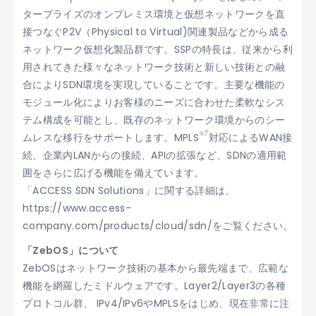
タープライズのオンプレミス環境と仮想ネットワークを直
接つなぐP2V（Physical to Virtual)関連製品などから成る
ネットワーク仮想化製品群です。SSPの特長は、従来から利
用されてきた様々なネットワーク技術と新しい技術との融
合によりSDN環境を実現していることです。主要な機能の
モジュール化によりお客様のニーズに合わせた柔軟なシス
テム構成を可能とし、既存のネットワーク環境からのシー
※7
ムレスな移行をサポートします。MPLS
対応によるWAN接
続、企業内LANからの接続、APIの拡張など、SDNの適用範
囲をさらに広げる機能を備えています。
「ACCESS SDN Solutions」に関する詳細は、
https://www.access-
company.com/products/cloud/sdn/をご覧ください。
「ZebOS」について
ZebOSはネットワーク技術の基本から最先端まで、広範な
機能を網羅したミドルウェアです。Layer2/Layer3の各種
プロトコル群、 IPv4/IPv6やMPLSをはじめ、現在非常に注