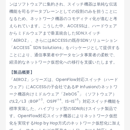
ンはソフトウェアに集約され、スイッチ機器は単純な伝送
機能を司るデータプレーンとしての役割のみを担うことに
なるため、ネットワーク機器のコモディティ化が進むと考
えられています。こうした中、ACCESSは、ハードウェア
からミドルウェアまで垂直統合したSDNスイッチ
「AEROZ」、さらにはACCESSの既存SDNソリューション
™
「ACCESS
SDN Solutions」をパッケージとして提供する
ことにより、通信事業者やデータセンタ事業者の柔軟で、
経済的なネットワーク仮想化への移行を支援いたします。
【製品概要】
「AEROZ」シリーズは、OpenFlow対応スイッチ（ハード
ウェア）にACCESSの子会社であるIP Infusionのネットワ
™
ーク機器向けミドルウェア「ZebOS
」（ソフトウェア）
※3
※4
※5
のL2／L3（BGP
、OSPF
、IS-IS
）対応スイッチ機能を
標準実装した、ハイブリッド型のSDN向けスイッチ製品で
す。OpenFlow対応スイッチ機器によりネットワーク仮想
化を実現するHop by Hop方式のネットワーク仮想化に加え