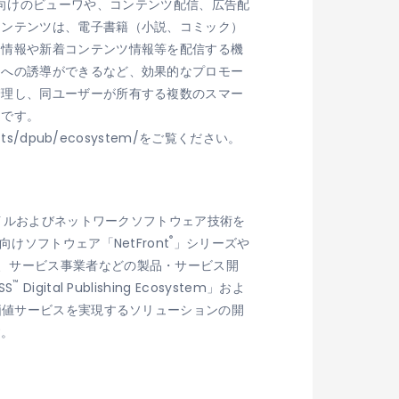
、電子書籍向けのビューワや、コンテンツ配信、広告配
コンテンツは、電子書籍（小説、コミック）
ン情報や新着コンテンツ情報等を配信する機
スへの誘導ができるなど、効果的なプロモー
管理し、同ユーザーが所有する複数のスマー
定です。
oducts/dpub/ecosystem/をご覧ください。
バイルおよびネットワークソフトウェア技術を
®
ソフトウェア「NetFront
」シリーズや
、サービス事業者などの製品・サービス開
™
SS
Digital Publishing Ecosystem」およ
価値サービスを実現するソリューションの開
す。