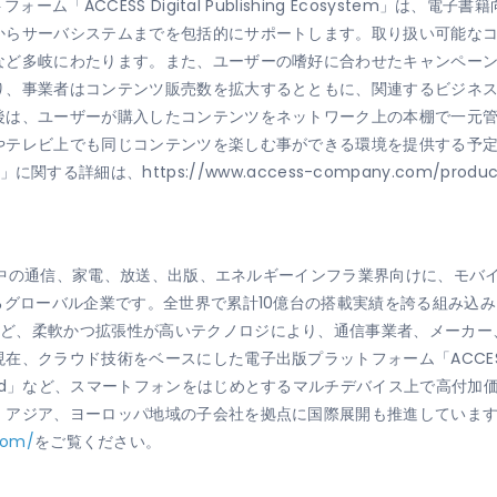
ーム「ACCESS Digital Publishing Ecosystem」は
からサーバシステムまでを包括的にサポートします。取り扱い可能な
など多岐にわたります。また、ユーザーの嗜好に合わせたキャンペー
り、事業者はコンテンツ販売数を拡大するとともに、関連するビジネ
後は、ユーザーが購入したコンテンツをネットワーク上の本棚で一元
やテレビ上でも同じコンテンツを楽しむ事ができる環境を提供する予
system」に関する詳細は、https://www.access-company.com/pr
、世界中の通信、家電、放送、出版、エネルギーインフラ業界向けに、モ
グローバル企業です。全世界で累計10億台の搭載実績を誇る組み込み向け
など、柔軟かつ拡張性が高いテクノロジにより、通信事業者、メーカー
在、クラウド技術をベースにした電子出版プラットフォーム「ACCE
Ad」など、スマートフォンをはじめとするマルチデバイス上で高付加
、アジア、ヨーロッパ地域の子会社を拠点に国際展開も推進していま
com/
をご覧ください。