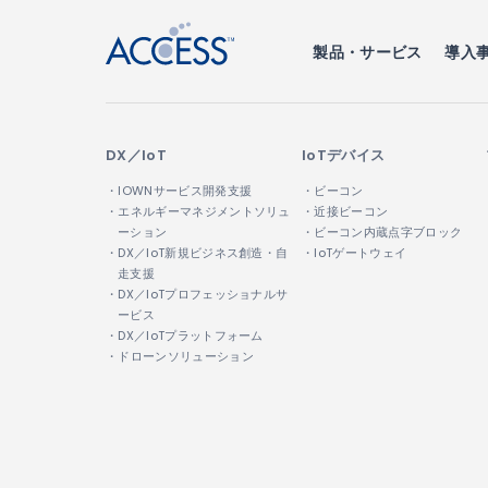
製品・サービス
導入
DX／IoT
IoTデバイス
・IOWNサービス開発支援
・ビーコン
・エネルギーマネジメントソリュ
・近接ビーコン
ーション
・ビーコン内蔵点字ブロック
・DX／IoT新規ビジネス創造・自
・IoTゲートウェイ
走支援
・DX／IoTプロフェッショナルサ
ービス
・DX／IoTプラットフォーム
・ドローンソリューション