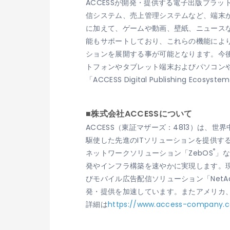
ACCESSが開発・提供する電子出版プラットフォ
信システム、売上管理システムなど、端末
に加えて、ゲームや動画、壁紙、ニュース
能もサポートしており、これらの機能によ
ションを展開する事が可能となります。今
トフォンやタブレット端末およびパソコン
「ACCESS Digital Publishing Eco
■株式会社ACCESSについて
ACCESS（東証マザーズ：4813）は
駆使した先進のITソリューションを提供する
®
ネットワークソリューション「ZebOS
」
発やインフラ構築を速やかに実現します。現
びモバイル広告配信ソリューション「Net
発・提供を加速しています。またアメリカ
詳細は
https://www.access-company.