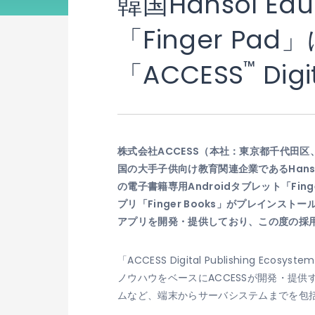
韓国Hansol 
「Finger P
™
「ACCESS
Dig
株式会社ACCESS（本社：東京都千代田区、
国の大手子供向け教育関連企業であるHansol Ed
の電子書籍専用Androidタブレット「Fing
プリ「Finger Books」がプレインストー
アプリを開発・提供しており、この度の採
「ACCESS Digital Publishing E
ノウハウをベースにACCESSが開発・提
ムなど、端末からサーバシステムまでを包