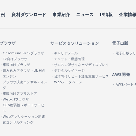
事例
資料ダウンロード
事業紹介
ニュース
IR情報
企業情
ブラウザ
サービス＆ソリューション
電子出版
・Chromium Blinkブラウザ
・キャリアメール
・電子出版ソ
・TV向けブラウザ
・チャット・動態管理
・車載向けブラウザ
・サムスン製サイネージディスプレイ
・組み込みブラウザ・UI/HMI
・デジタルサイネージ
AWS開発
エンジン
・台湾向けリピート通販支援サービス
・ブラウザ技術コンサルティン
・Webデータベース
・AWSパート
グ
・車載向けアプリストア
・WebKitブラウザ
・OSS脆弱性レポートサービ
ス
・Webアプリケーション高速
化コンサルティング