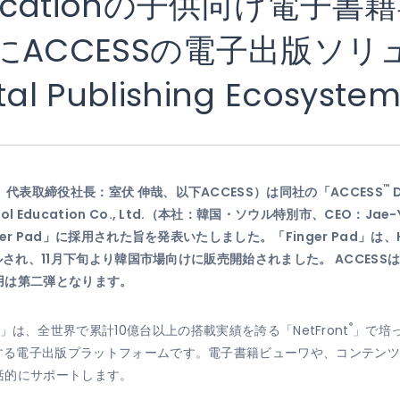
Educationの子供向け電子
ad」にACCESSの電子出版ソ
ital Publishing Ecosys
™
代表取締役社長：室伏 伸哉、以下ACCESS）は同社の「ACCESS
D
ucation Co., Ltd.（本社：韓国・ソウル特別市、CEO：Jae-Yong
er Pad」に採用された旨を発表いたしました。「Finger Pad」は、Ha
ルされ、11月下旬より韓国市場向けに販売開始されました。 ACCESSは今年
用は第二弾となります。
®
cosystem」は、全世界で累計10億台以上の搭載実績を誇る「NetFront
」で培
供する電子出版プラットフォームです。電子書籍ビューワや、コンテン
括的にサポートします。