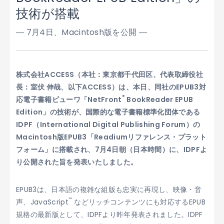
技術が搭載
― 7月4日、Macintosh版を公開 ―
株式会社ACCESS（本社：東京都千代田区、代表取締役社
長：室伏 伸哉、以下ACCESS）は、本日、同社のEPUB3対
®
応電子書籍ビューワ「NetFront
BookReader EPUB
Edition」の技術が、国際的な電子書籍標準化団体である
IDPF（International Digital Publishing Forum）の
Macintosh版EPUB3「Readiumリファレンス・プラット
フォーム」に搭載され、7月4日朝（日本時間）に、IDPFよ
り公開された旨を発表いたしました。
EPUB3は、日本語の複雑な組版も忠実に再現し、映像・音
™
声、JavaScript
などリッチコンテンツにも対応するEPUB
規格の最新版として、IDPFより昨年発表されました。IDPF