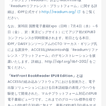
「プロジェクトReadium」およびMacintosh版
「Readiumリファレンス・プラットフォーム」に関する詳
細は、IDPF公式サイト
http://readium.org/
をご覧く
ださい。
なお、第16回 国際電子書籍Expo（日時：7月4日（水）～6
日（金）、於：東京ビッグサイト）にてアジア初のEPUB3
コンファレンスが同時開催されます。初日となる本日、
IDPF／DAISYコンソーシアムのCTO マーカス・ギリング氏
による講演中、ACCESSはMacintosh版「Readiumリファ
レンス・プラットフォーム」のデモンストレーションを披
露いたします。詳細は、http://idpf.org/tibf-2012/ をご
覧ください。
「NetFront BookReader EPUB Edition」とは
ACCESSの組み込みソフトウェアにおける技術力と、電子
出版ソリューションにおける日本語組版の表現ノウハウを
駆使して開発された、マルチプラットフォーム対応のEPUB
電子書籍ビューワです。これまでのグローバル標準仕様で
あったEPUB2.0.1仕様に加えて、最新のEPUB3.0仕様をサポ