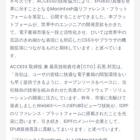
不可欠です。ACCESSの技術協力により、EPUB3の真価を世
界に示すこととなるMacintosh版リファレンス・プラット
フォームを策定し、公開することができました。本プラッ
トフォームが、世界中のエンジニアの開発意欲をかきた
て、電子書籍市場を一段と活性化させ、ひいては世界中の
言語のきめ細かな表現にも対応したCSS※やブラウザの機
能拡張につながるものと期待しています」と述べていま
す。
ACCESS 取締役 兼 最高技術責任者(CTO) 石黒 邦宏は、
「当社は、ユーザの皆様に快適な電子書籍の閲覧環境をい
ち早く提供できるように、オープンソースをベースに、当
社独自の技術を組み合わせた先進のソフトウェア・ソリュ
ーションの開発に注力しています。昨年、市場に先駆けて
発表しましたWebKitベースのEPUB3ビューワ技術が、IDPF
のリファレンス・プラットフォームに搭載されたことを光
栄に思います。引き続き、IDPFのメンバー企業として、
EPUB規格普及に貢献してまいります」と述べています。