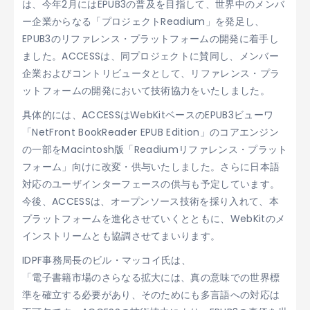
は、今年2月にはEPUB3の普及を目指して、世界中のメンバ
ー企業からなる「プロジェクトReadium」を発足し、
EPUB3のリファレンス・プラットフォームの開発に着手し
ました。ACCESSは、同プロジェクトに賛同し、メンバー
企業およびコントリビュータとして、リファレンス・プラ
ットフォームの開発において技術協力をいたしました。
具体的には、ACCESSはWebKitベースのEPUB3ビューワ
「NetFront BookReader EPUB Edition」のコアエンジン
の一部をMacintosh版「Readiumリファレンス・プラット
フォーム」向けに改変・供与いたしました。さらに日本語
対応のユーザインターフェースの供与も予定しています。
今後、ACCESSは、オープンソース技術を採り入れて、本
プラットフォームを進化させていくとともに、WebKitのメ
インストリームとも協調させてまいります。
IDPF事務局長のビル・マッコイ氏は、
「電子書籍市場のさらなる拡大には、真の意味での世界標
準を確立する必要があり、そのためにも多言語への対応は