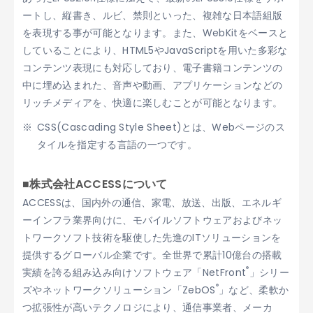
ートし、縦書き、ルビ、禁則といった、複雑な日本語組版
を表現する事が可能となります。また、WebKitをベースと
していることにより、HTML5やJavaScriptを用いた多彩な
コンテンツ表現にも対応しており、電子書籍コンテンツの
中に埋め込まれた、音声や動画、アプリケーションなどの
リッチメディアを、快適に楽しむことが可能となります。
CSS(Cascading Style Sheet)とは、Webページのス
タイルを指定する言語の一つです。
■株式会社ACCESSについて
ACCESSは、国内外の通信、家電、放送、出版、エネルギ
ーインフラ業界向けに、モバイルソフトウェアおよびネッ
トワークソフト技術を駆使した先進のITソリューションを
提供するグローバル企業です。全世界で累計10億台の搭載
®
実績を誇る組み込み向けソフトウェア「NetFront
」シリー
®
ズやネットワークソリューション「ZebOS
」など、柔軟か
つ拡張性が高いテクノロジにより、通信事業者、メーカ