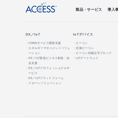
製品・サービス
導入
DX／IoT
IoTデバイス
・IOWNサービス開発支援
・ビーコン
・エネルギーマネジメントソリュ
・近接ビーコン
ーション
・ビーコン内蔵点字ブロック
・DX／IoT新規ビジネス創造・自
・IoTゲートウェイ
走支援
・DX／IoTプロフェッショナルサ
ービス
・DX／IoTプラットフォーム
・ドローンソリューション