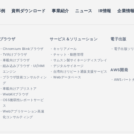
事例
資料ダウンロード
事業紹介
ニュース
IR情報
企業情
ブラウザ
サービス＆ソリューション
電子出版
・Chromium Blinkブラウザ
・キャリアメール
・電子出版ソ
・TV向けブラウザ
・チャット・動態管理
・車載向けブラウザ
・サムスン製サイネージディスプレイ
・組み込みブラウザ・UI/HMI
・デジタルサイネージ
AWS開発
エンジン
・台湾向けリピート通販支援サービス
・ブラウザ技術コンサルティン
・Webデータベース
・AWSパート
グ
・車載向けアプリストア
・WebKitブラウザ
・OSS脆弱性レポートサービ
ス
・Webアプリケーション高速
化コンサルティング